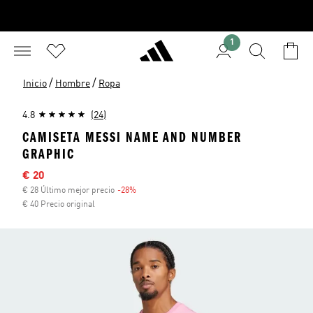
1
/
/
Inicio
Hombre
Ropa
4.8
(24)
CAMISETA MESSI NAME AND NUMBER
GRAPHIC
Precio rebajado
€ 20
€ 28 Último mejor precio
-28%
Descuento
€ 40 Precio original