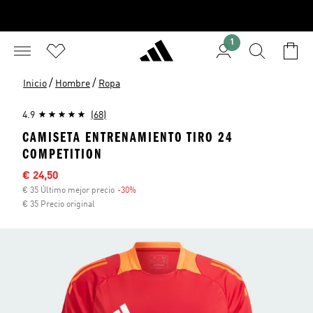
1
/
/
Inicio
Hombre
Ropa
4.9
(68)
CAMISETA ENTRENAMIENTO TIRO 24
COMPETITION
Precio rebajado
€ 24,50
€ 35 Último mejor precio
-30%
Descuento
€ 35 Precio original