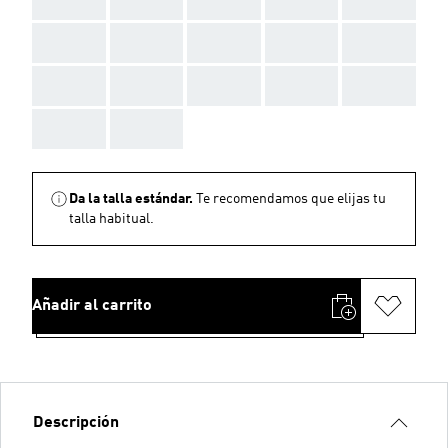
AAA
AAA
AAA
AAA
AAA
AAA
AAA
AAA
AAA
AAA
AAA
AAA
Da la talla estándar.
Te recomendamos que elijas tu
talla habitual.
Añadir al carrito
Descripción