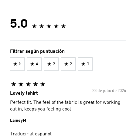
5.0
Filtrar según puntuación
5
4
3
2
1
23 de julio de 2026
Lovely tshirt
Perfect fit. The feel of the fabric is great for working
out in, keeps you feeling cool
LaineyM
Traducir al español