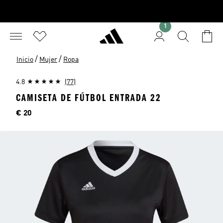
1
/
/
Inicio
Mujer
Ropa
4.8
(77)
CAMISETA DE FÚTBOL ENTRADA 22
Precio
€ 20