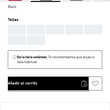
Black
Tallas
AAA
AAA
AAA
AAA
AAA
AAA
AAA
Da la talla estándar.
Te recomendamos que elijas tu
talla habitual.
Añadir al carrito