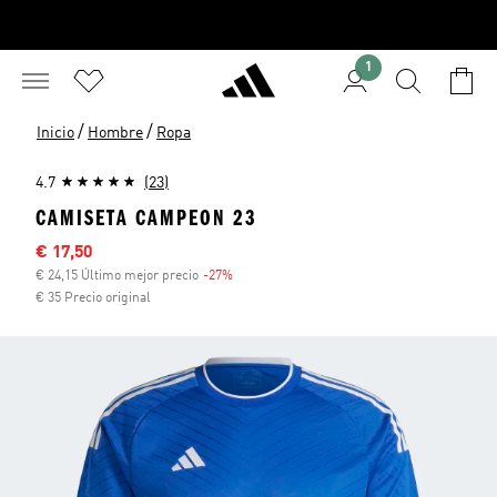
1
/
/
Inicio
Hombre
Ropa
4.7
(23)
CAMISETA CAMPEON 23
Precio rebajado
€ 17,50
€ 24,15 Último mejor precio
-27%
Descuento
€ 35 Precio original