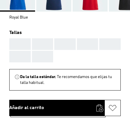
Royal Blue
Tallas
AAA
AAA
AAA
AAA
AAA
AAA
AAA
Da la talla estándar.
Te recomendamos que elijas tu
talla habitual.
Añadir al carrito