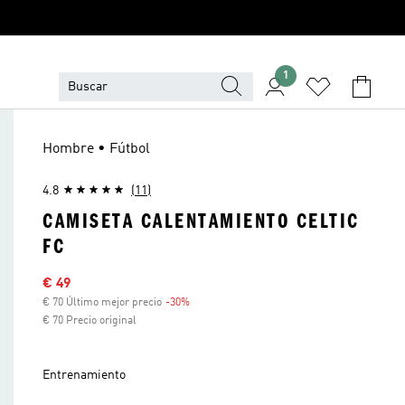
1
Hombre • Fútbol
4.8
(11)
CAMISETA CALENTAMIENTO CELTIC
FC
Precio rebajado
€ 49
€ 70 Último mejor precio
-30%
Descuento
€ 70 Precio original
Entrenamiento