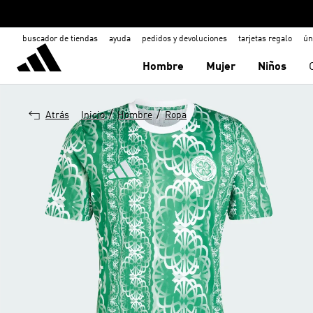
buscador de tiendas
ayuda
pedidos y devoluciones
tarjetas regalo
ún
Hombre
Mujer
Niños
/
/
Atrás
Inicio
Hombre
Ropa