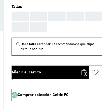
Tallas
AAA
AAA
AAA
AAA
AAA
AAA
AAA
Da la talla estándar.
Te recomendamos que elijas
tu talla habitual.
Añadir al carrito
Comprar colección Celtic FC