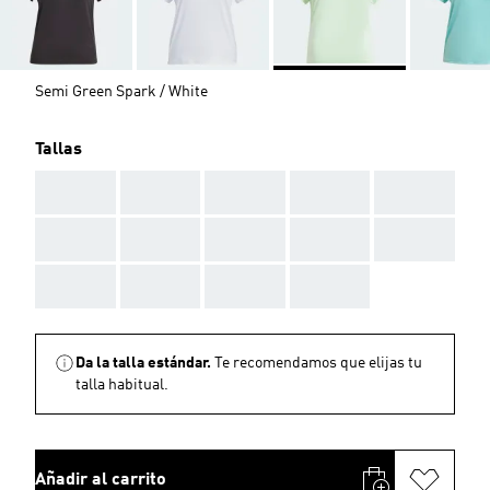
Semi Green Spark / White
Tallas
AAA
AAA
AAA
AAA
AAA
AAA
AAA
AAA
AAA
AAA
AAA
AAA
AAA
AAA
Da la talla estándar.
Te recomendamos que elijas tu
talla habitual.
Añadir al carrito