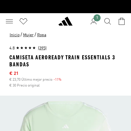
1
/
/
Inicio
Mujer
Ropa
4.8
(395)
CAMISETA AEROREADY TRAIN ESSENTIALS 3
BANDAS
Precio rebajado
€ 21
€ 23,70 Último mejor precio
-11%
Descuento
€ 30 Precio original