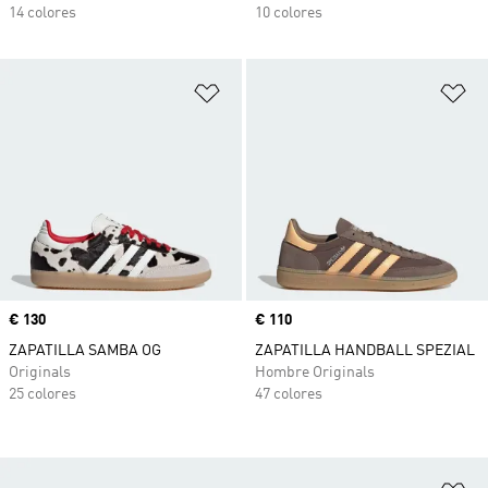
14 colores
10 colores
Añadir a la lista de deseos
Añ
Precio
€ 130
Precio
€ 110
ZAPATILLA SAMBA OG
ZAPATILLA HANDBALL SPEZIAL
Originals
Hombre Originals
25 colores
47 colores
Añ