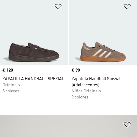
Añadir a la lista de deseos
Añ
Precio
€ 120
Precio
€ 90
ZAPATILLA HANDBALL SPEZIAL
Zapatilla Handball Spezial
Originals
(Adolescentes)
8 colores
Niños Originals
9 colores
Añ