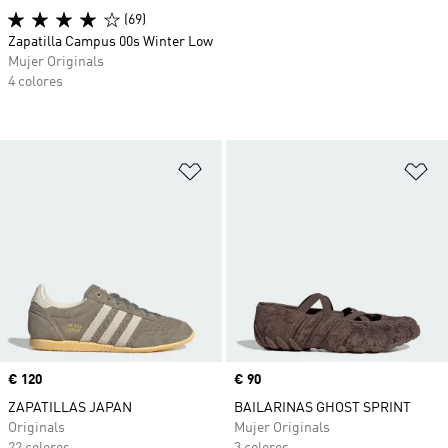
(69)
Zapatilla Campus 00s Winter Low
Mujer Originals
4 colores
Añadir a la lista de deseos
Añ
Precio
€ 120
Precio
€ 90
ZAPATILLAS JAPAN
BAILARINAS GHOST SPRINT
Originals
Mujer Originals