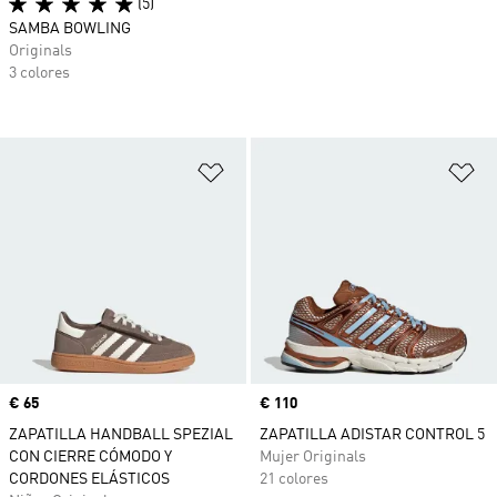
(5)
SAMBA BOWLING
Originals
3 colores
Añadir a la lista de deseos
Añ
Precio
€ 65
Precio
€ 110
ZAPATILLA HANDBALL SPEZIAL
ZAPATILLA ADISTAR CONTROL 5
CON CIERRE CÓMODO Y
Mujer Originals
CORDONES ELÁSTICOS
21 colores