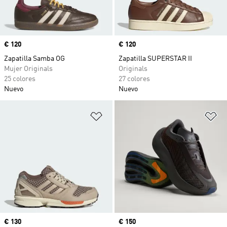
Precio
€ 120
Precio
€ 120
Zapatilla Samba OG
Zapatilla SUPERSTAR II
Mujer Originals
Originals
25 colores
27 colores
Nuevo
Nuevo
Añadir a la lista de deseos
Añ
Precio
€ 130
Precio
€ 150