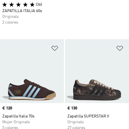
(36)
ZAPATILLA ITALIA 60s
Originals
2 colores
Añadir a la lista de deseos
Añ
Precio
€ 120
Precio
€ 130
Zapatilla Italia 70s
Zapatilla SUPERSTAR II
Mujer Originals
Originals
5 colores
27 colores