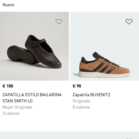
Nuevo
Añadir a la lista de deseos
Añ
Precio
€ 100
Precio
€ 90
ZAPATILLA ESTILO BAILARINA
Zapatilla BUSENITZ
STAN SMITH LO
Originals
Mujer Originals
8 colores
3 colores