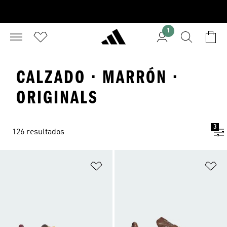
1
CALZADO · MARRÓN ·
ORIGINALS
3
126 resultados
Añadir a la lista de deseos
Añ