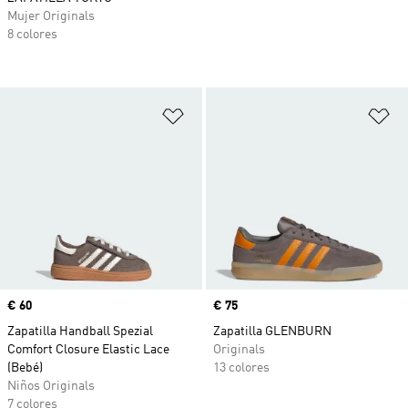
Mujer Originals
8 colores
Añadir a la lista de deseos
Añ
Precio
€ 60
Precio
€ 75
Zapatilla Handball Spezial
Zapatilla GLENBURN
Comfort Closure Elastic Lace
Originals
(Bebé)
13 colores
Niños Originals
7 colores