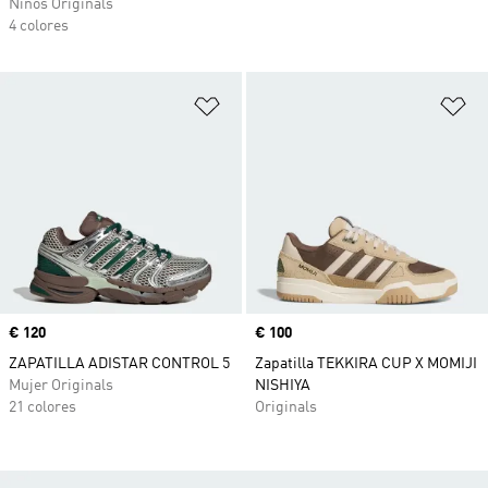
Niños Originals
4 colores
Añadir a la lista de deseos
Añ
Precio
€ 120
Precio
€ 100
ZAPATILLA ADISTAR CONTROL 5
Zapatilla TEKKIRA CUP X MOMIJI
Mujer Originals
NISHIYA
21 colores
Originals