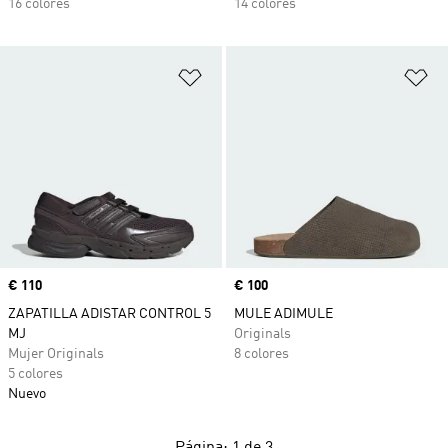
16 colores
14 colores
Añadir a la lista de deseos
Añ
Precio
€ 110
Precio
€ 100
ZAPATILLA ADISTAR CONTROL 5
MULE ADIMULE
MJ
Originals
Mujer Originals
8 colores
5 colores
Nuevo