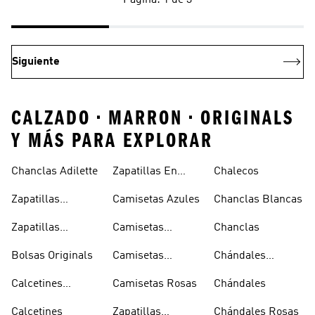
Página: 1 de 3
Siguiente
CALZADO • MARRON • ORIGINALS
Y MÁS PARA EXPLORAR
Chanclas Adilette
Zapatillas En
Chalecos
Oferta
Zapatillas
Camisetas Azules
Chanclas Blancas
Sambas Blancas
Zapatillas
Camisetas
Chanclas
Superstar
Negras
Bolsas Originals
Camisetas
Chándales
Blancas
Originals
Blancos
Calcetines
Camisetas Rosas
Chándales
Tobilleros
Calcetines
Zapatillas
Chándales Rosas