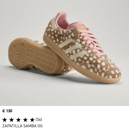
Precio
€ 130
(56)
ZAPATILLA SAMBA OG