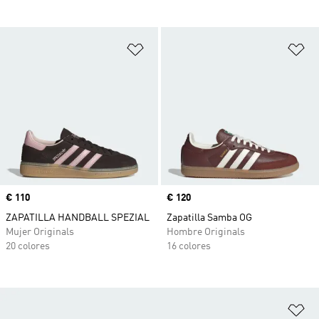
Añadir a la lista de deseos
Añ
Precio
€ 110
Precio
€ 120
ZAPATILLA HANDBALL SPEZIAL
Zapatilla Samba OG
Mujer Originals
Hombre Originals
20 colores
16 colores
Añ