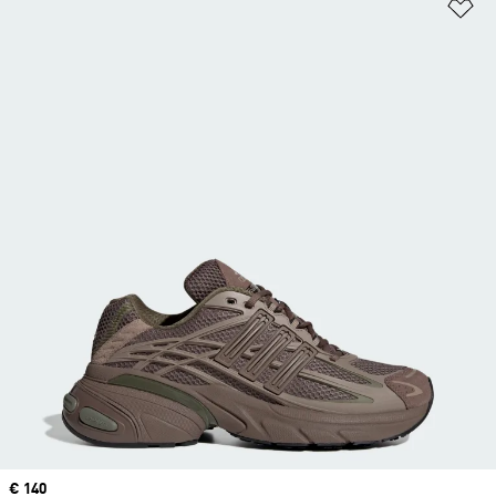
Añ
Precio
€ 140