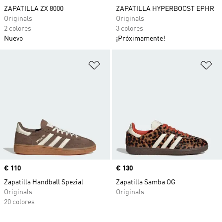
ZAPATILLA ZX 8000
ZAPATILLA HYPERBOOST EPHR
Originals
Originals
2 colores
3 colores
Nuevo
¡Próximamente!
Añadir a la lista de deseos
Añ
Precio
€ 110
Precio
€ 130
Zapatilla Handball Spezial
Zapatilla Samba OG
Originals
Originals
20 colores