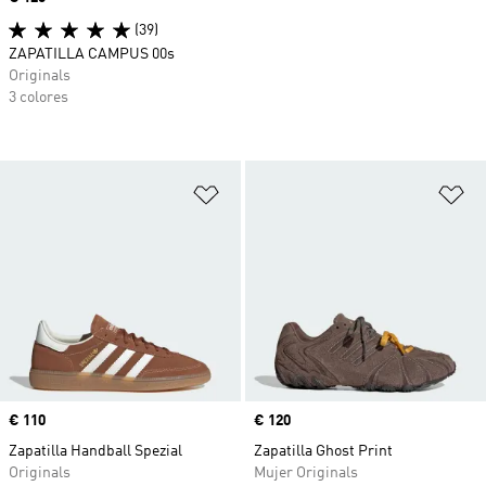
(39)
ZAPATILLA CAMPUS 00s
Originals
3 colores
Añadir a la lista de deseos
Añ
Precio
€ 110
Precio
€ 120
Zapatilla Handball Spezial
Zapatilla Ghost Print
Originals
Mujer Originals