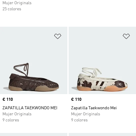
Mujer Originals
25 colores
Añadir a la lista de deseos
Añ
Precio
€ 110
Precio
€ 110
ZAPATILLA TAEKWONDO MEI
Zapatilla Taekwondo Mei
Mujer Originals
Mujer Originals
9 colores
9 colores