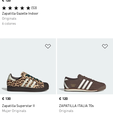
Precio
€ 120
(53)
Zapatilla Gazelle Indoor
Originals
6 colores
Añadir a la lista de deseos
Añ
Precio
€ 130
Precio
€ 120
Zapatilla Superstar II
ZAPATILLA ITALIA 70s
Mujer Originals
Originals