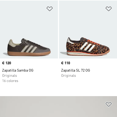
Añadir a la lista de deseos
Añ
Precio
€ 120
Precio
€ 110
Zapatilla Samba OG
Zapatilla SL 72 OG
Originals
Originals
16 colores
Añ