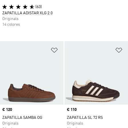
(63)
ZAPATILLA ADISTAR XLG 2.0
Originals
14 colores
Añadir a la lista de deseos
Añ
Precio
€ 120
Precio
€ 110
ZAPATILLA SAMBA OG
ZAPATILLA SL 72 RS
Originals
Originals