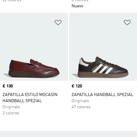
22 colores
3 colores
Nuevo
Añadir a la lista de deseos
Añ
Precio
€ 130
Precio
€ 120
ZAPATILLA ESTILO MOCASÍN
ZAPATILLA HANDBALL SPEZIAL
HANDBALL SPEZIAL
Originals
Originals
47 colores
2 colores