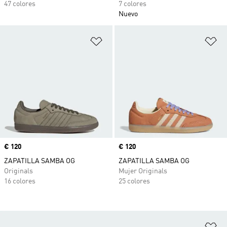
47 colores
7 colores
Nuevo
Añadir a la lista de deseos
Añ
Precio
€ 120
Precio
€ 120
ZAPATILLA SAMBA OG
ZAPATILLA SAMBA OG
Originals
Mujer Originals
16 colores
25 colores
Añ