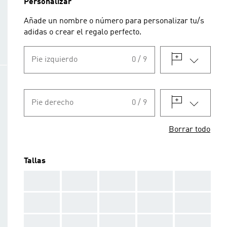
Personalizar
Añade un nombre o número para personalizar tu/s
adidas o crear el regalo perfecto.
Pie izquierdo
0 / 9
Pie derecho
0 / 9
Borrar todo
Tallas
AAA
AAA
AAA
AAA
AAA
AAA
AAA
AAA
AAA
AAA
AAA
AAA
AAA
AAA
AAA