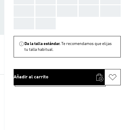
AAA
AAA
AAA
AAA
AAA
AAA
AAA
Da la talla estándar.
Te recomendamos que elijas
tu talla habitual.
Añadir al carrito