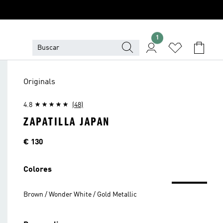
1
Originals
4.8
(48)
ZAPATILLA JAPAN
Precio
€ 130
Colores
Brown / Wonder White / Gold Metallic