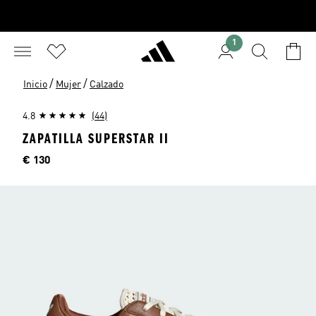
1
/
/
Inicio
Mujer
Calzado
4.8
(44)
ZAPATILLA SUPERSTAR II
Precio
€ 130