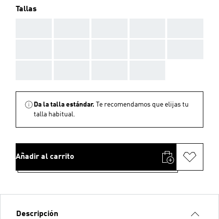
Tallas
AAA
AAA
AAA
AAA
AAA
AAA
AAA
AAA
AAA
AAA
AAA
AAA
AAA
AAA
Da la talla estándar.
Te recomendamos que elijas tu
talla habitual.
Añadir al carrito
Descripción