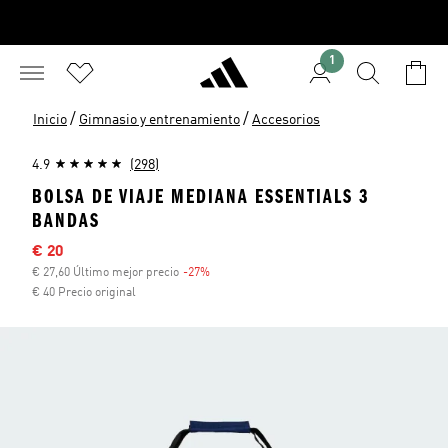
1
/
/
Inicio
Gimnasio y entrenamiento
Accesorios
4.9
(298)
BOLSA DE VIAJE MEDIANA ESSENTIALS 3
BANDAS
Precio rebajado
€ 20
€ 27,60 Último mejor precio
-27%
Descuento
€ 40 Precio original