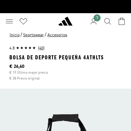
1
/
/
Inicio
Sportswear
Accesorios
4.8
(40)
BOLSA DE DEPORTE PEQUEÑA 4ATHLTS
Precio actual
€ 26,60
€ 19 Último mejor precio
€ 38 Precio original