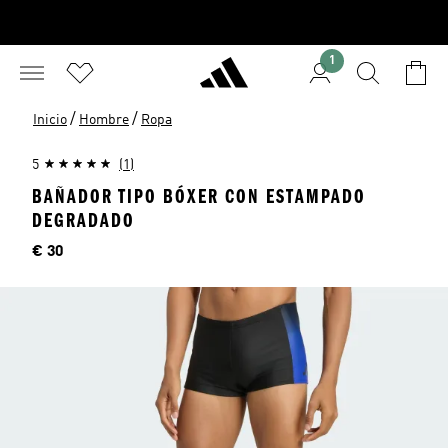
1
/
/
Inicio
Hombre
Ropa
5
(1)
BAÑADOR TIPO BÓXER CON ESTAMPADO
DEGRADADO
Precio
€ 30