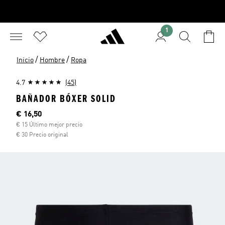
1
/
/
Inicio
Hombre
Ropa
4.7
(45)
BAÑADOR BÓXER SOLID
Precio actual
€ 16,50
€ 15 Último mejor precio
€ 30 Precio original