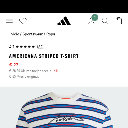
1
/
/
Inicio
Sportswear
Ropa
4.7
(32)
AMERICANA STRIPED T-SHIRT
Precio rebajado
€ 27
€ 28,80 Último mejor precio
-6%
Descuento
€ 45 Precio original