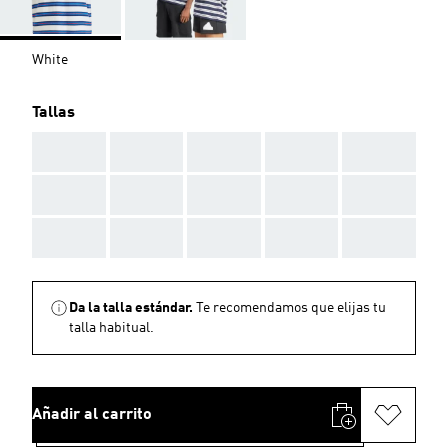
White
Tallas
AAA
AAA
AAA
AAA
AAA
AAA
AAA
AAA
AAA
AAA
AAA
AAA
AAA
AAA
AAA
Da la talla estándar.
Te recomendamos que elijas tu
talla habitual.
Añadir al carrito