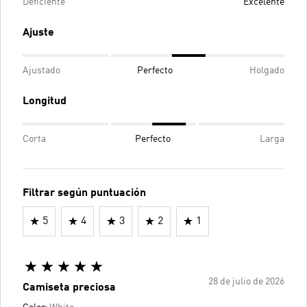
Deficiente
Excelente
Ajuste
Ajustado
Perfecto
Holgado
Longitud
Corta
Perfecto
Larga
Filtrar según puntuación
5
4
3
2
1
28 de julio de 2026
Camiseta preciosa