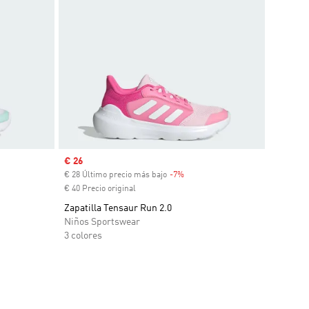
Precio de venta
€ 26
€ 28 Último precio más bajo
-7%
Descuento
€ 40 Precio original
Zapatilla Tensaur Run 2.0
Niños Sportswear
3 colores