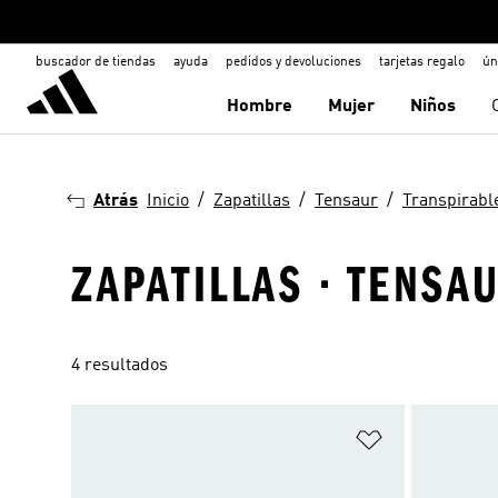
buscador de tiendas
ayuda
pedidos y devoluciones
tarjetas regalo
ún
Hombre
Mujer
Niños
Atrás
Inicio
Zapatillas
Tensaur
Transpirabl
ZAPATILLAS · TENSA
4 resultados
Añadir a la li