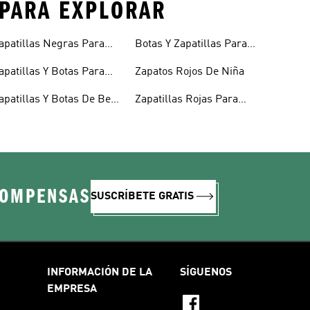
S PARA EXPLORAR
apatillas Negras Para
Botas Y Zapatillas Para
iños
Niños
apatillas Y Botas Para
Zapatos Rojos De Niña
iñas Bebés
apatillas Y Botas De Bebé
Zapatillas Rojas Para
 Niño
Niños
COMPENSAS
SUSCRÍBETE GRATIS
INFORMACIÓN DE LA
SÍGUENOS
EMPRESA