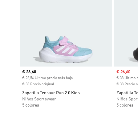
Precio actual
€ 26,60
Precio de 
€ 26,60
€ 23,56 Último precio más bajo
€ 38 Último 
€ 38 Precio original
€ 38 Precio o
Zapatilla Tensaur Run 2.0 Kids
Zapatilla T
Niños Sportswear
Niños Spor
5 colores
5 colores