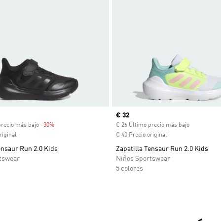
venta
Precio actual
€ 32
precio más bajo
-30%
Descuento
€ 26 Último precio más bajo
riginal
€ 40 Precio original
ensaur Run 2.0 Kids
Zapatilla Tensaur Run 2.0 Kids
tswear
Niños Sportswear
5 colores