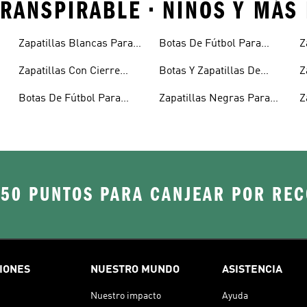
 TRANSPIRABLE • NINOS Y MÁ
Zapatillas Blancas Para
Botas De Fútbol Para
Z
Niños
Niños
N
Zapatillas Con Cierre
Botas Y Zapatillas De
Z
Adherente Niños
Fútbol Para Niños
N
Botas De Fútbol Para
Zapatillas Negras Para
Z
Niñas
Niñas
Y
250 PUNTOS PARA CANJEAR POR RE
IONES
NUESTRO MUNDO
ASISTENCIA
Nuestro impacto
Ayuda