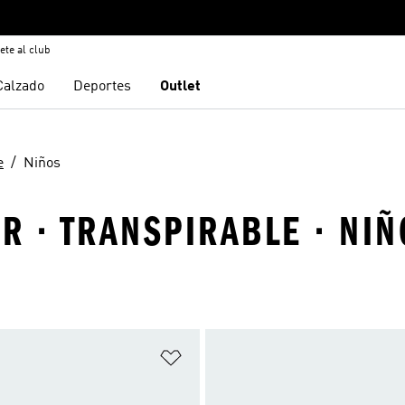
ete al club
Calzado
Deportes
Outlet
e
Niños
UR · TRANSPIRABLE · NIÑ
sta de deseos
Añadir a la lista de deseos