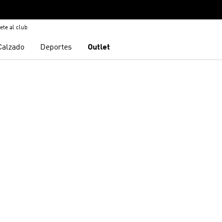
ete al club
Calzado
Deportes
Outlet
sta de deseos