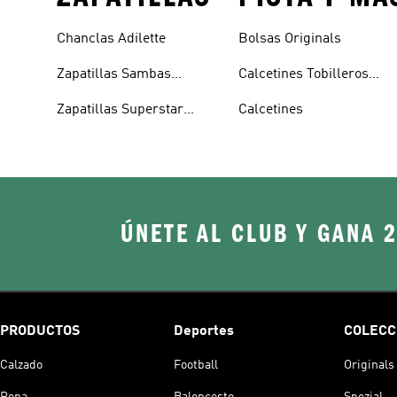
Chanclas Adilette
Bolsas Originals
Zapatillas Sambas
Calcetines Tobilleros
Blancas
Blancos
Zapatillas Superstar
Calcetines
Blancas
ÚNETE AL CLUB Y GANA 
PRODUCTOS
Deportes
COLECC
Calzado
Football
Originals
Ropa
Baloncesto
Spezial