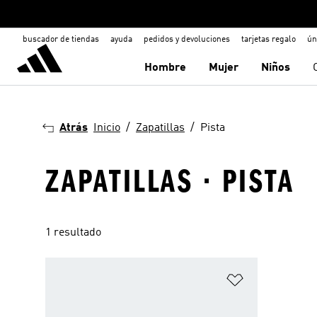
buscador de tiendas
ayuda
pedidos y devoluciones
tarjetas regalo
ún
Hombre
Mujer
Niños
Atrás
Inicio
Zapatillas
Pista
ZAPATILLAS · PISTA
1 resultado
Añadir a la li