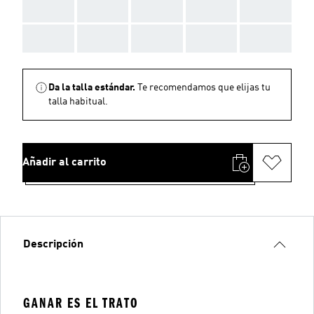
AAA
AAA
AAA
AAA
AAA
AAA
AAA
AAA
AAA
AAA
Da la talla estándar.
Te recomendamos que elijas tu
talla habitual.
Añadir al carrito
Descripción
GANAR ES EL TRATO