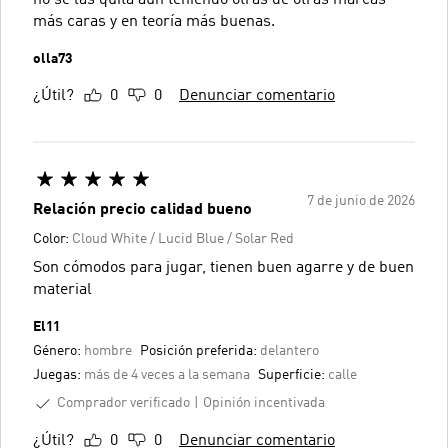
no se las quita aún teniendo otras de otras marcas
más caras y en teoría más buenas.
olla73
¿Útil?
0
0
Denunciar comentario
7 de junio de 2026
Relación precio calidad bueno
Color:
Cloud White / Lucid Blue / Solar Red
Son cómodos para jugar, tienen buen agarre y de buen
material
El11
Género:
hombre
Posición preferida:
delantero
Juegas:
más de 4 veces a la semana
Superficie:
calle
Comprador verificado
Opinión incentivada
¿Útil?
0
0
Denunciar comentario