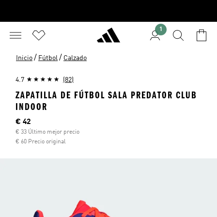
1
/
/
Inicio
Fútbol
Calzado
4.7
(82)
ZAPATILLA DE FÚTBOL SALA PREDATOR CLUB
INDOOR
Precio actual
€ 42
€ 33 Último mejor precio
€ 60 Precio original