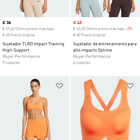
Precio actual
€ 36
Precio de venta
€ 42
€ 29,40 Último precio más bajo
€ 43,20 Último precio más bajo
-2%
Desc
€ 60 Precio original
€ 60 Precio original
Sujetador TLRD Impact Training
Sujetador de entrenamiento para
High-Support
alto impacto Optime
Mujer Performance
Mujer Performance
9 colores
6 colores
Añadir a la lista de deseos
Añ