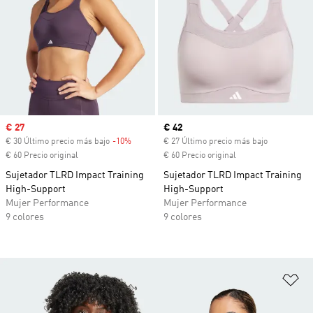
Precio de venta
€ 27
Precio actual
€ 42
€ 30 Último precio más bajo
-10%
Descuento
€ 27 Último precio más bajo
€ 60 Precio original
€ 60 Precio original
Sujetador TLRD Impact Training
Sujetador TLRD Impact Training
High-Support
High-Support
Mujer Performance
Mujer Performance
9 colores
9 colores
Añ