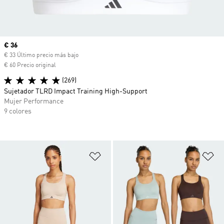
Precio actual
€ 36
€ 33 Último precio más bajo
€ 60 Precio original
(269)
Sujetador TLRD Impact Training High-Support
Mujer Performance
9 colores
Añadir a la lista de deseos
Añ