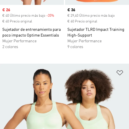
Precio de venta
€ 26
Precio actual
€ 36
€ 40 Último precio más bajo
-35%
Descuento
€ 29,40 Último precio más bajo
€ 40 Precio original
€ 60 Precio original
Sujetador de entrenamiento para
Sujetador TLRD Impact Training
poco impacto Optime Essentials
High-Support
Mujer Performance
Mujer Performance
2 colores
9 colores
Añ