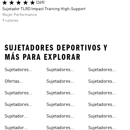
(269)
Sujetador TLRD Impact Training High-Support
Mujer Performance
9 colores
SUJETADORES DEPORTIVOS Y
MÁS PARA EXPLORAR
Sujetadores
Sujetadores
Sujetadores
Impacto
Stella Mccartney
Deportivos
Deportivos Para
Deportivos Rosas
Ofertas
Sujetadores
Sujetadores
Yoga
Sujetadores
Deportivos
Deportivos Para
Sujetadores
Sujetadores
Sujetadores
Deportivos
Blancos
La Evacuación Del
Deportivos Tallas
Deportivos Para
Deportivos Sin
Sudor
Sujetadores
Sujetadores
Sujetadores
Grandes
Niñas
Costuras
Deportivos De
Deportivos Niña
Deportivos
Sujetador
Sujetadores
Sujetadores
Compresión
Negros
Deportivo Con
Deportivos Para
Deportivos Rojos
Sujetador
Sujetadores
Sujetadores