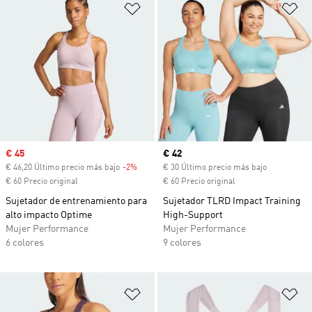
Añadir a la lista de deseos
Añ
Precio de venta
€ 45
Precio actual
€ 42
€ 46,20 Último precio más bajo
-2%
Descuento
€ 30 Último precio más bajo
€ 60 Precio original
€ 60 Precio original
Sujetador de entrenamiento para
Sujetador TLRD Impact Training
alto impacto Optime
High-Support
Mujer Performance
Mujer Performance
6 colores
9 colores
Añadir a la lista de deseos
Añ