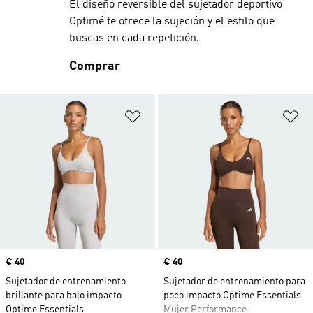
El diseño reversible del sujetador deportivo
Optimé te ofrece la sujeción y el estilo que
buscas en cada repetición.
Comprar
Añadir a la lista de deseos
Añ
Precio
€ 40
Precio
€ 40
Sujetador de entrenamiento
Sujetador de entrenamiento para
brillante para bajo impacto
poco impacto Optime Essentials
Optime Essentials
Mujer Performance