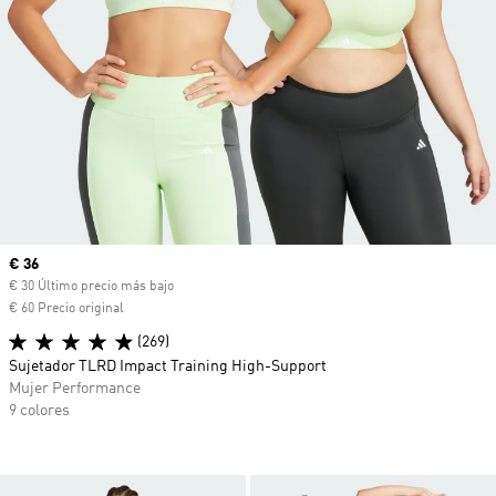
Precio actual
€ 36
€ 30 Último precio más bajo
€ 60 Precio original
(269)
Sujetador TLRD Impact Training High-Support
Mujer Performance
9 colores