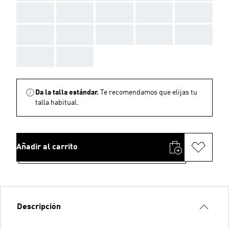
AAA
AAA
AAA
AAA
AAA
AAA
AAA
AAA
AAA
AAA
AAA
AAA
Da la talla estándar.
Te recomendamos que elijas tu
talla habitual.
Añadir al carrito
Descripción