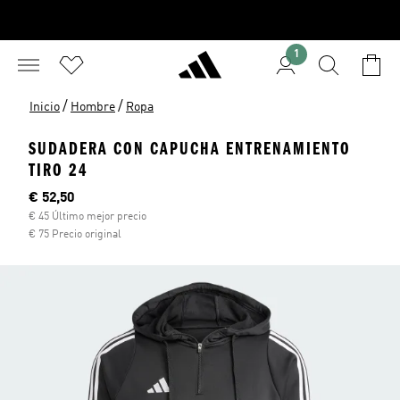
1
/
/
Inicio
Hombre
Ropa
SUDADERA CON CAPUCHA ENTRENAMIENTO
TIRO 24
Precio actual
€ 52,50
€ 45 Último mejor precio
€ 75 Precio original