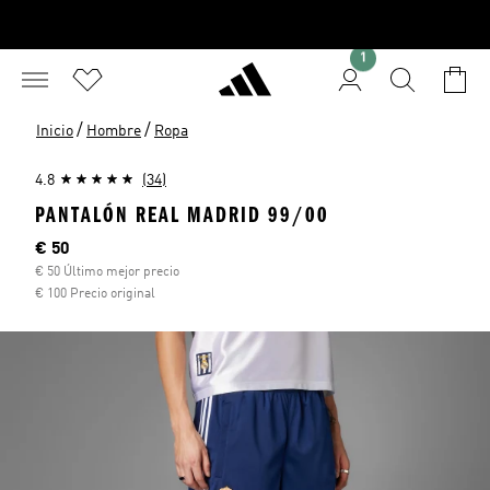
1
/
/
Inicio
Hombre
Ropa
4.8
(34)
PANTALÓN REAL MADRID 99/00
Precio actual
€ 50
€ 50 Último mejor precio
€ 100 Precio original