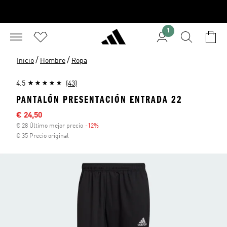
1
/
/
Inicio
Hombre
Ropa
4.5
(43)
PANTALÓN PRESENTACIÓN ENTRADA 22
Precio rebajado
€ 24,50
€ 28 Último mejor precio
-12%
Descuento
€ 35 Precio original