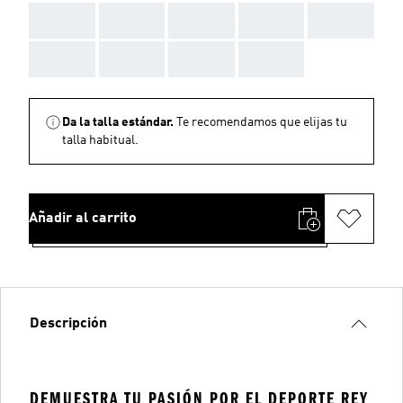
AAA
AAA
AAA
AAA
AAA
AAA
AAA
AAA
AAA
Da la talla estándar.
Te recomendamos que elijas tu
talla habitual.
Añadir al carrito
Descripción
DEMUESTRA TU PASIÓN POR EL DEPORTE REY