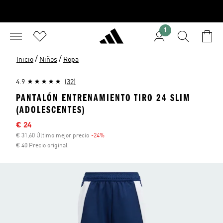
1
/
/
Inicio
Niños
Ropa
4.9
(32)
PANTALÓN ENTRENAMIENTO TIRO 24 SLIM
(ADOLESCENTES)
Precio rebajado
€ 24
€ 31,60 Último mejor precio
-24%
Descuento
€ 40 Precio original