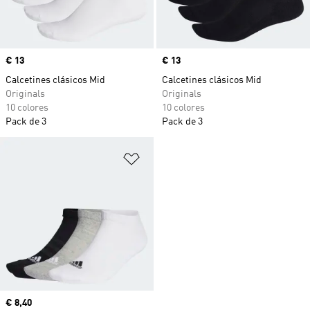
Precio
€ 13
Precio
€ 13
Calcetines clásicos Mid
Calcetines clásicos Mid
Originals
Originals
10 colores
10 colores
Pack de 3
Pack de 3
Añadir a la lista de deseos
Precio actual
€ 8,40