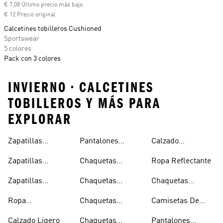
€ 7,08 Último precio más bajo
€ 12 Precio original
Calcetines tobilleros Cushioned
Sportswear
5 colores
Pack con 3 colores
INVIERNO • CALCETINES
TOBILLEROS Y MÁS PARA
EXPLORAR
Zapatillas
Pantalones
Calzado
Capucha
Transpirables
Deportivos
Reflectante
Zapatillas
Chaquetas
Ropa Reflectante
Mujer
Ligeros
Transpirables
Ligeras
Zapatillas
Chaquetas
Chaquetas
Hombre
Transpirables
Plegables
Aislantes
Ropa
Chaquetas
Camisetas De
Niños
Impermeable
Impermeables
Secado Rápido
Calzado Ligero
Chaquetas
Pantalones