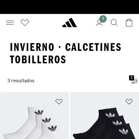
1
INVIERNO · CALCETINES
TOBILLEROS
2
3 resultados
Añadir a la lista de deseos
Añ