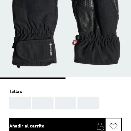
Tallas
AAA
AAA
AAA
AAA
Añadir al carrito