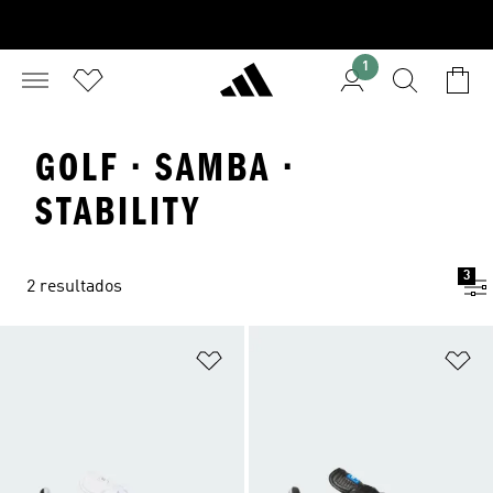
1
GOLF · SAMBA ·
STABILITY
3
2 resultados
Añadir a la lista de deseos
Añ