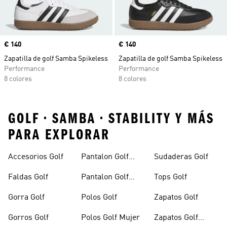
Precio
€ 140
Precio
€ 140
Zapatilla de golf Samba Spikeless
Zapatilla de golf Samba Spikeless
Performance
Performance
8 colores
8 colores
GOLF • SAMBA • STABILITY Y MÁS
PARA EXPLORAR
Accesorios Golf
Pantalon Golf
Sudaderas Golf
Hombre
Faldas Golf
Pantalon Golf
Tops Golf
Mujer
Gorra Golf
Polos Golf
Zapatos Golf
Gorros Golf
Polos Golf Mujer
Zapatos Golf