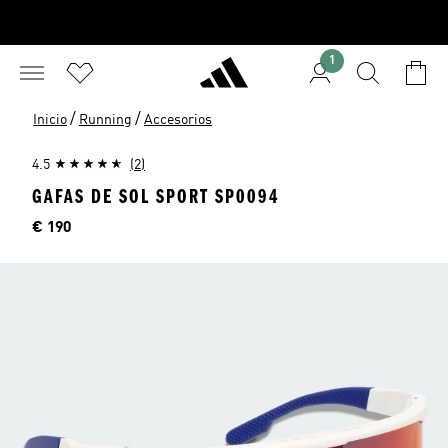
1
/
/
Inicio
Running
Accesorios
4.5
(2)
GAFAS DE SOL SPORT SP0094
Precio
€ 190