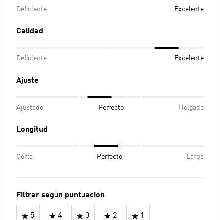
Deficiente
Excelente
Calidad
Deficiente
Excelente
Ajuste
Ajustado
Perfecto
Holgado
Longitud
Corta
Perfecto
Larga
Filtrar según puntuación
5
4
3
2
1