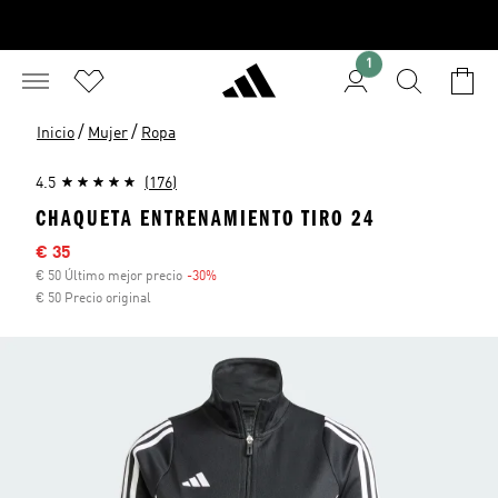
1
/
/
Inicio
Mujer
Ropa
4.5
(176)
CHAQUETA ENTRENAMIENTO TIRO 24
Precio rebajado
€ 35
€ 50 Último mejor precio
-30%
Descuento
€ 50 Precio original