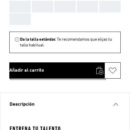
AAA
AAA
AAA
AAA
AAA
AAA
Da la talla estándar.
Te recomendamos que elijas tu
talla habitual.
Añadir al carrito
Descripción
ENTRENA TU TALENTO