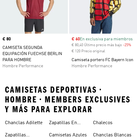
Precio
€ 80
Precio de venta
€ 60
En exclusiva para miembros
€ 80,40 Último precio más bajo
-25%
Des
CAMISETA SEGUNDA
€ 120 Precio original
EQUIPACIÓN FUECHSE BERLIN
PARA HOMBRE
Camiseta portero FC Bayern Icon
Hombre Performance
Hombre Performance
CAMISETAS DEPORTIVAS •
HOMBRE • MEMBERS EXCLUSIVES
Y MÁS PARA EXPLORAR
Chanclas Adilette
Zapatillas En
Chalecos
Oferta
Zapatillas
Camisetas Azules
Chanclas Blancas