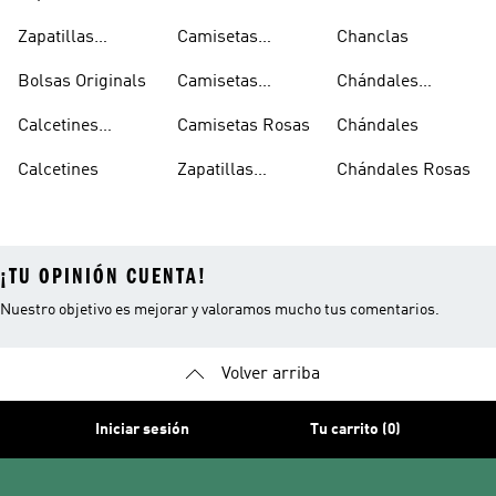
Sambas Blancas
Zapatillas
Camisetas
Chanclas
Superstar
Negras
Bolsas Originals
Camisetas
Chándales
Blancas
Originals
Blancos
Calcetines
Camisetas Rosas
Chándales
Tobilleros
Calcetines
Zapatillas
Chándales Rosas
Blancos
Campus
¡TU OPINIÓN CUENTA!
Nuestro objetivo es mejorar y valoramos mucho tus comentarios.
Volver arriba
Iniciar sesión
Tu carrito (0)