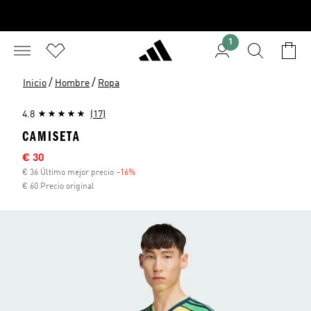
1
/
/
Inicio
Hombre
Ropa
4.8
(17)
CAMISETA
Precio rebajado
€ 30
€ 36 Último mejor precio
-16%
Descuento
€ 60 Precio original