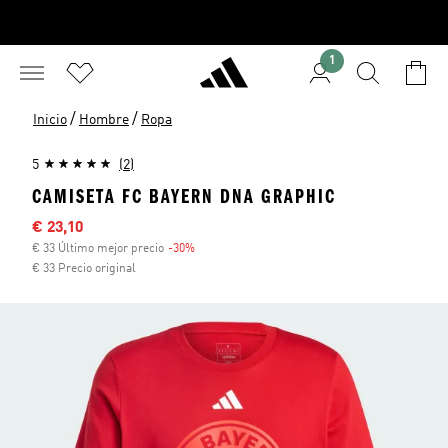
1
/
/
Inicio
Hombre
Ropa
5
(2)
CAMISETA FC BAYERN DNA GRAPHIC
Precio rebajado
€ 23,10
€ 33 Último mejor precio
-30%
Descuento
€ 33 Precio original