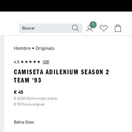
1
Hombre • Originals
4.8
(28)
CAMISETA ADILENIUM SEASON 2
TEAM '93
Precio actual
€ 45
€ 40,50 Último mejor precio
€ 90 Precio original
Bahia Glow