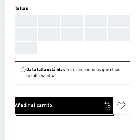
Tallas
AAA
AAA
AAA
AAA
AAA
AAA
AAA
AAA
AAA
AAA
AAA
Da la talla estándar.
Te recomendamos que elijas
tu talla habitual.
Añadir al carrito