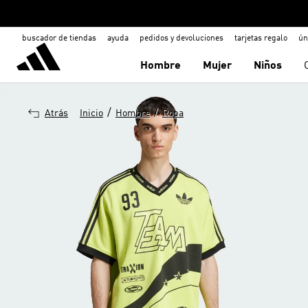
buscador de tiendas
ayuda
pedidos y devoluciones
tarjetas regalo
ún
Hombre
Mujer
Niños
/
/
Atrás
Inicio
Hombre
Ropa