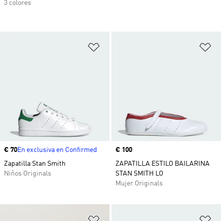
3 colores
Añadir a la lista de deseos
Añ
Precio
€ 70
En exclusiva en Confirmed
Precio
€ 100
Zapatilla Stan Smith
ZAPATILLA ESTILO BAILARINA
Niños Originals
STAN SMITH LO
Mujer Originals
Añadir a la lista de deseos
Añ