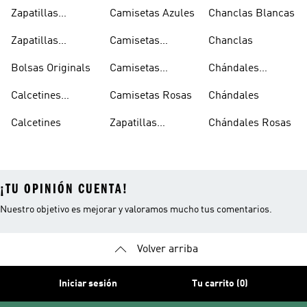
Oferta
Zapatillas
Camisetas Azules
Chanclas Blancas
Sambas Blancas
Zapatillas
Camisetas
Chanclas
Superstar
Negras
Bolsas Originals
Camisetas
Chándales
Blancas
Originals
Blancos
Calcetines
Camisetas Rosas
Chándales
Tobilleros
Calcetines
Zapatillas
Chándales Rosas
Blancos
Campus
¡TU OPINIÓN CUENTA!
Nuestro objetivo es mejorar y valoramos mucho tus comentarios.
Volver arriba
Iniciar sesión
Tu carrito (0)