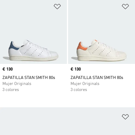
Añadir a la lista de deseos
Añ
Precio
€ 130
Precio
€ 130
ZAPATILLA STAN SMITH 80s
ZAPATILLA STAN SMITH 80s
Mujer Originals
Mujer Originals
3 colores
3 colores
Añ