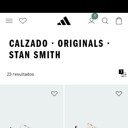
1
CALZADO · ORIGINALS ·
STAN SMITH
3
23 resultados
Añadir a la lista de deseos
Añ