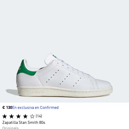
Precio
€ 130
En exclusiva en Confirmed
(14)
Zapatilla Stan Smith 80s
Originals