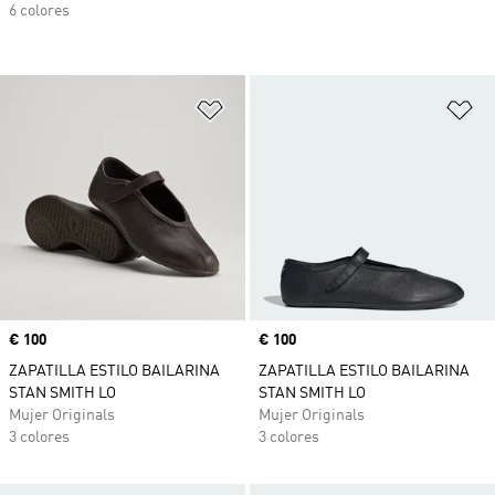
6 colores
Añadir a la lista de deseos
Añ
Precio
€ 100
Precio
€ 100
ZAPATILLA ESTILO BAILARINA
ZAPATILLA ESTILO BAILARINA
STAN SMITH LO
STAN SMITH LO
Mujer Originals
Mujer Originals
3 colores
3 colores