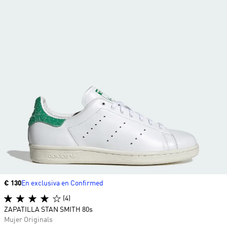
Precio
€ 130
En exclusiva en Confirmed
(4)
ZAPATILLA STAN SMITH 80s
Mujer Originals