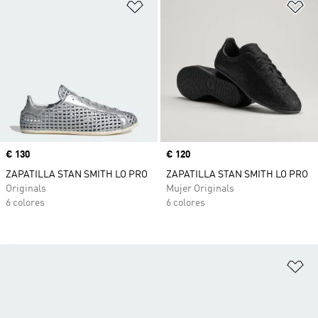
Añadir a la lista de deseos
Añ
Precio
€ 130
Precio
€ 120
ZAPATILLA STAN SMITH LO PRO
ZAPATILLA STAN SMITH LO PRO
Originals
Mujer Originals
6 colores
6 colores
Añ