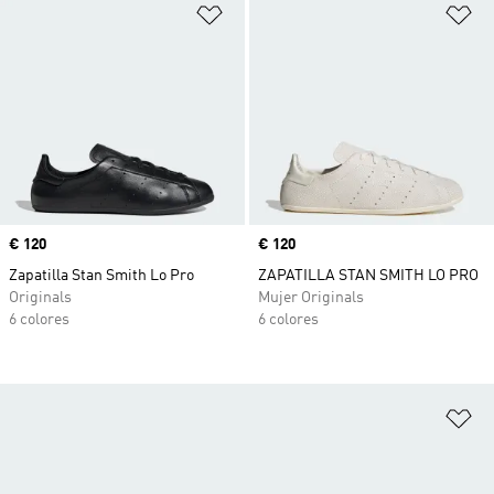
Añadir a la lista de deseos
Añ
Precio
€ 120
Precio
€ 120
Zapatilla Stan Smith Lo Pro
ZAPATILLA STAN SMITH LO PRO
Originals
Mujer Originals
6 colores
6 colores
Añ