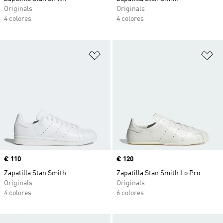
Originals
Originals
4 colores
4 colores
Añadir a la lista de deseos
Añ
Precio
€ 110
Precio
€ 120
Zapatilla Stan Smith
Zapatilla Stan Smith Lo Pro
Originals
Originals
4 colores
6 colores