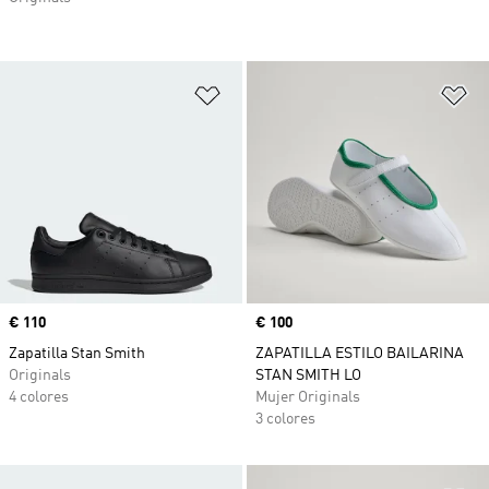
Añadir a la lista de deseos
Añ
Precio
€ 110
Precio
€ 100
Zapatilla Stan Smith
ZAPATILLA ESTILO BAILARINA
Originals
STAN SMITH LO
4 colores
Mujer Originals
3 colores