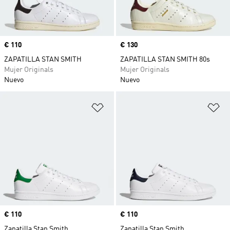
Precio
€ 110
Precio
€ 130
ZAPATILLA STAN SMITH
ZAPATILLA STAN SMITH 80s
Mujer Originals
Mujer Originals
Nuevo
Nuevo
Añadir a la lista de deseos
Añ
Precio
€ 110
Precio
€ 110
Zapatilla Stan Smith
Zapatilla Stan Smith