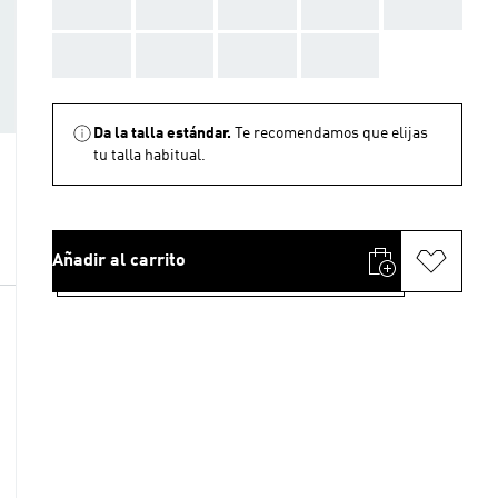
AAA
AAA
AAA
AAA
AAA
AAA
AAA
AAA
AAA
Da la talla estándar.
Te recomendamos que elijas
tu talla habitual.
Añadir al carrito