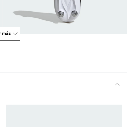
r más