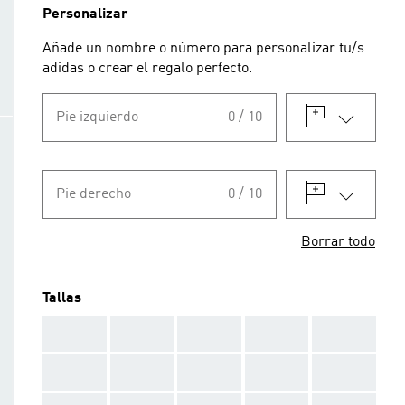
Personalizar
Añade un nombre o número para personalizar tu/s
adidas o crear el regalo perfecto.
Pie izquierdo
0 / 10
Pie derecho
0 / 10
Borrar todo
Tallas
AAA
AAA
AAA
AAA
AAA
AAA
AAA
AAA
AAA
AAA