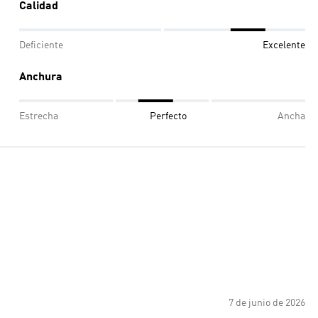
Calidad
Deficiente
Excelente
Anchura
Estrecha
Perfecto
Ancha
7 de junio de 2026