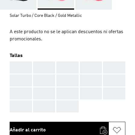
Solar Turbo / Core Black / Gold Metallic
A este producto no se le aplican descuentos ni ofertas
promocionales.
Tallas
AAA
AAA
AAA
AAA
AAA
AAA
AAA
AAA
AAA
AAA
AAA
AAA
AAA
AAA
AAA
AAA
AAA
AAA
Añadir al carrito