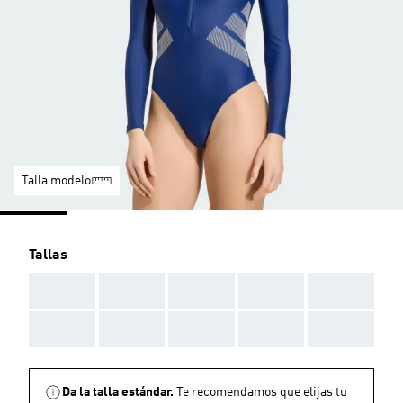
Talla modelo
Tallas
AAA
AAA
AAA
AAA
AAA
AAA
AAA
AAA
AAA
AAA
Da la talla estándar.
Te recomendamos que elijas tu