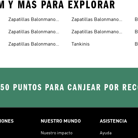
M Y MÁS PARA EXPLORAR
Zapatillas Balonmano
Zapatillas Balonmano
B
Hombre
Niñas
Zapatillas Balonmano
Zapatillas Balonmano
B
Junior
Ofertas
Zapatillas Balonmano
Tankinis
B
Mujer
250 PUNTOS PARA CANJEAR POR RE
IONES
NUESTRO MUNDO
ASISTENCIA
Nuestro impacto
Ayuda