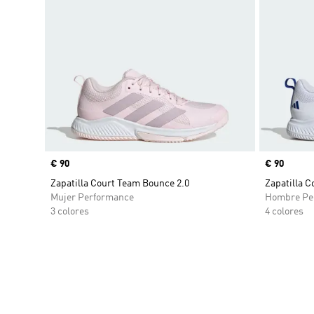
Precio
€ 90
Precio
€ 90
Zapatilla Court Team Bounce 2.0
Zapatilla C
Mujer Performance
Hombre Pe
3 colores
4 colores