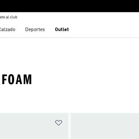
ete al club
Calzado
Deportes
Outlet
DFOAM
sta de deseos
Añadir a la lista de deseos