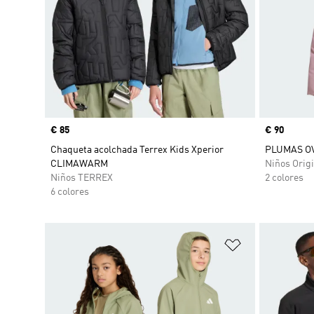
Precio
€ 85
Precio
€ 90
Chaqueta acolchada Terrex Kids Xperior
PLUMAS O
CLIMAWARM
Niños Origi
Niños TERREX
2 colores
6 colores
Añadir a la li