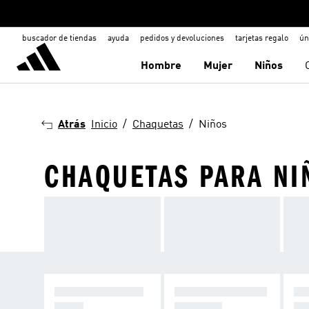
buscador de tiendas
ayuda
pedidos y devoluciones
tarjetas regalo
ún
Hombre
Mujer
Niños
Atrás
Inicio
Chaquetas
Niños
CHAQUETAS PARA NI
CHAQUETAS LIG
CHAQUETAS DEP
CH
ERAS
ORTIVAS
NV