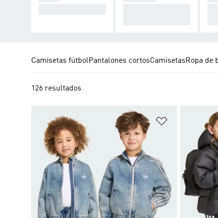
Enfréntate al viento
Para un estilo de vi
Res
da activo
o
Camisetas fútbol
Pantalones cortos
Camisetas
Ropa de 
126 resultados
Añadir a la li