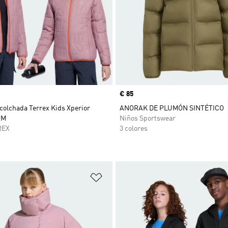
Precio
€ 85
colchada Terrex Kids Xperior
ANORAK DE PLUMÓN SINTÉTICO
RM
Niños Sportswear
REX
3 colores
sta de deseos
Añadir a la lista de deseos