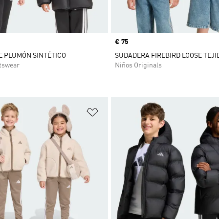
Precio
€ 75
E PLUMÓN SINTÉTICO
SUDADERA FIREBIRD LOOSE TEJI
tswear
Niños Originals
sta de deseos
Añadir a la lista de deseos