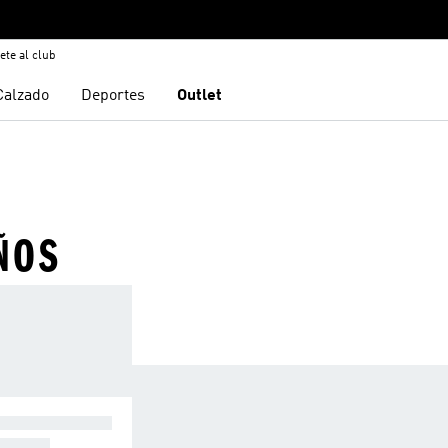
ete al club
Calzado
Deportes
Outlet
ÑOS
AQUETAS DE I
IERNO