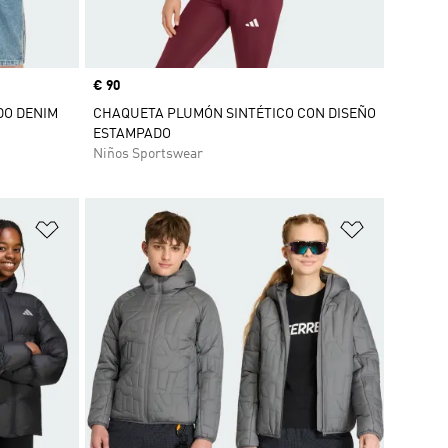
Precio
€ 90
DO DENIM
CHAQUETA PLUMÓN SINTÉTICO CON DISEÑO
ESTAMPADO
Niños Sportswear
Añadir a la lista de deseos
Añadir a la