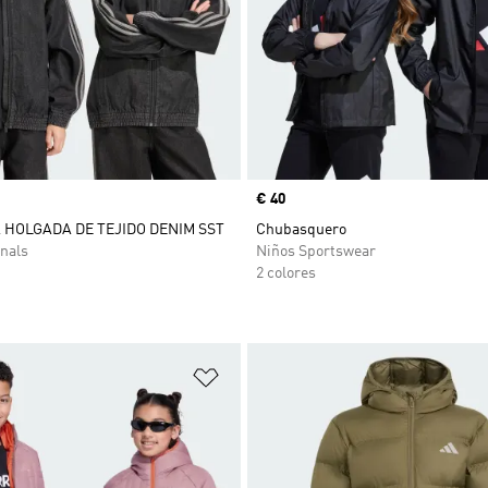
Precio
€ 40
HOLGADA DE TEJIDO DENIM SST
Chubasquero
nals
Niños Sportswear
2 colores
sta de deseos
Añadir a la lista de deseos