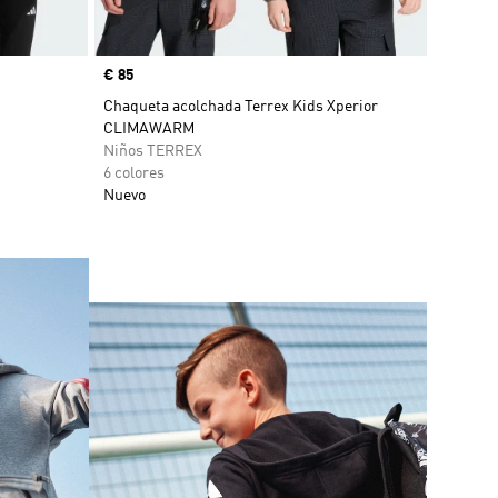
Precio
€ 85
Chaqueta acolchada Terrex Kids Xperior
CLIMAWARM
Niños TERREX
6 colores
Nuevo