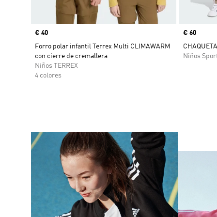
Precio
€ 40
Precio
€ 60
Forro polar infantil Terrex Multi CLIMAWARM
CHAQUETA
con cierre de cremallera
Niños Spor
Niños TERREX
4 colores