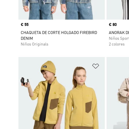
Precio
€ 55
Precio
€ 80
CHAQUETA DE CORTE HOLGADO FIREBIRD
ANORAK D
DENIM
Niños Spor
Niños Originals
2 colores
Añadir a la li