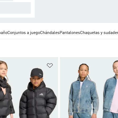
guárdate del frí
baño
Conjuntos a juego
Chándales
Pantalones
Chaquetas y sudade
sta de deseos
Añadir a la lista de deseos