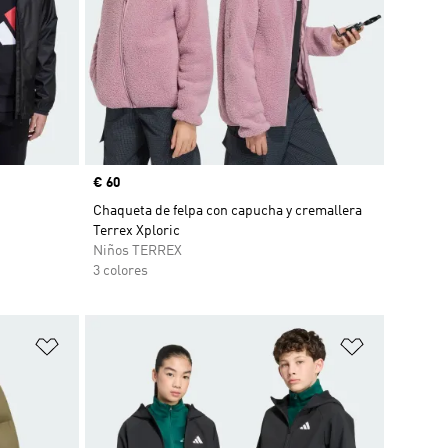
Precio
€ 60
Chaqueta de felpa con capucha y cremallera
Terrex Xploric
Niños TERREX
3 colores
Añadir a la lista de deseos
Añadir a la