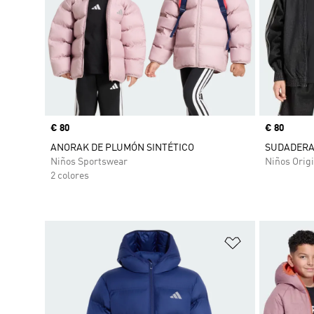
Precio
€ 80
Precio
€ 80
ANORAK DE PLUMÓN SINTÉTICO
SUDADERA 
Niños Sportswear
Niños Origi
2 colores
Añadir a la li