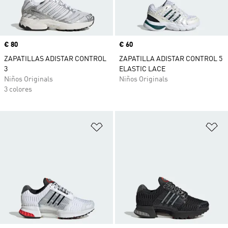
Precio
€ 80
Precio
€ 60
ZAPATILLAS ADISTAR CONTROL
ZAPATILLA ADISTAR CONTROL 5
3
ELASTIC LACE
Niños Originals
Niños Originals
3 colores
Añadir a la lista de deseos
Añ