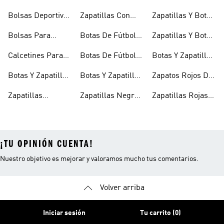
Niñas
Para Niñas
Blancas Para
Para Niños
Bolsas Deportivas
Zapatillas Con
Zapatillas Y Botas
Niños
Para Niños
Cierre Adherente
Para Niñas Bebés
Bolsas Para
Botas De Fútbol
Zapatillas Y Botas
Niños
Niños
Para Niñas
De Bebé Y Niño
Calcetines Para
Botas De Fútbol
Botas Y Zapatillas
Niños
Para Niños
Para Niños
Botas Y Zapatillas
Botas Y Zapatillas
Zapatos Rojos De
Para Bebés
De Fútbol Para
Niña
Zapatillas
Zapatillas Negras
Zapatillas Rojas
Niños
Blancas Para
Para Niñas
Para Niños
¡TU OPINIÓN CUENTA!
Nuestro objetivo es mejorar y valoramos mucho tus comentarios.
Volver arriba
Iniciar sesión
Tu carrito (0)