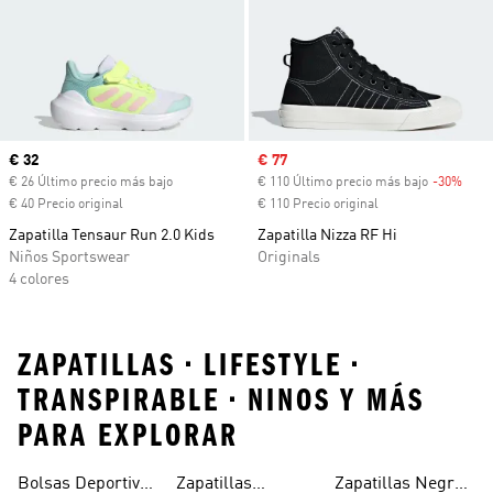
Precio actual
€ 32
Precio de venta
€ 77
€ 26 Último precio más bajo
€ 110 Último precio más bajo
-30%
Desc
€ 40 Precio original
€ 110 Precio original
Zapatilla Tensaur Run 2.0 Kids
Zapatilla Nizza RF Hi
Niños Sportswear
Originals
4 colores
ZAPATILLAS • LIFESTYLE •
TRANSPIRABLE • NINOS Y MÁS
PARA EXPLORAR
Bolsas Deportivas
Zapatillas
Zapatillas Negras