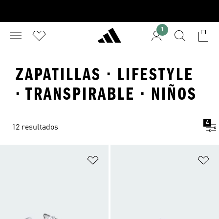
1
ZAPATILLAS · LIFESTYLE
· TRANSPIRABLE · NIÑOS
4
12 resultados
Añadir a la lista de deseos
Añ