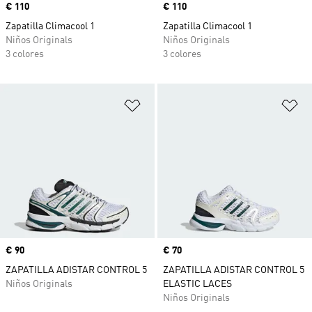
Precio
€ 110
Precio
€ 110
Zapatilla Climacool 1
Zapatilla Climacool 1
Niños Originals
Niños Originals
3 colores
3 colores
Añadir a la lista de deseos
Añ
Precio
€ 90
Precio
€ 70
ZAPATILLA ADISTAR CONTROL 5
ZAPATILLA ADISTAR CONTROL 5
Niños Originals
ELASTIC LACES
Niños Originals