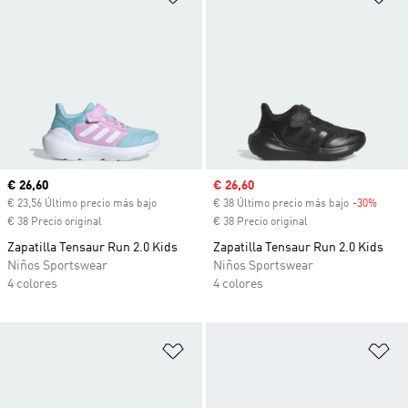
Precio actual
€ 26,60
Precio de venta
€ 26,60
€ 23,56 Último precio más bajo
€ 38 Último precio más bajo
-30%
Descu
€ 38 Precio original
€ 38 Precio original
Zapatilla Tensaur Run 2.0 Kids
Zapatilla Tensaur Run 2.0 Kids
Niños Sportswear
Niños Sportswear
4 colores
4 colores
Añadir a la lista de deseos
Añ