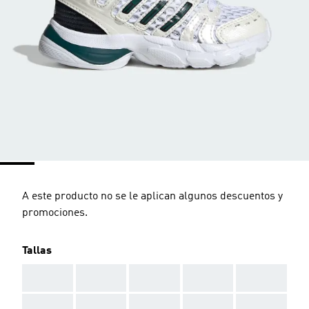
A este producto no se le aplican algunos descuentos y
promociones.
Tallas
AAA
AAA
AAA
AAA
AAA
AAA
AAA
AAA
AAA
AAA