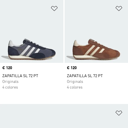
Añadir a la lista de deseos
Añ
Precio
€ 120
Precio
€ 120
ZAPATILLA SL 72 PT
ZAPATILLA SL 72 PT
Originals
Originals
4 colores
4 colores
Añ