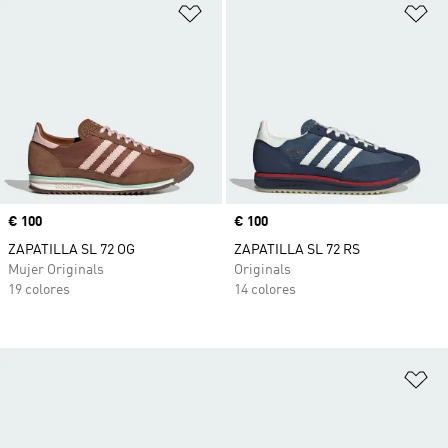
Añadir a la lista de deseos
Añ
Precio
€ 100
Precio
€ 100
ZAPATILLA SL 72 OG
ZAPATILLA SL 72 RS
Mujer Originals
Originals
19 colores
14 colores
Añ