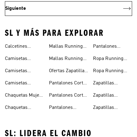
Siguiente
SL Y MÁS PARA EXPLORAR
Calcetines
Mallas Running
Pantalones
Running
Hombre
Running Mujer
Camisetas
Mallas Running
Ropa Running
Running
Mujer
Hombre
Camisetas
Ofertas Zapatillas
Ropa Running
Running Hombre
Running
Mujer
Camisetas
Pantalones Cortos
Zapatillas
Running Mujer
Running Hombre
Running
Chaquetas Mujer
Pantalones Cortos
Zapatillas
Running
Running Mujer
Running Hombre
Chaquetas
Pantalones
Zapatillas
Running Hombre
Running Hombre
Running Mujer
SL: LIDERA EL CAMBIO