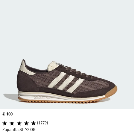
Precio
€ 100
(1779)
Zapatilla SL 72 OG