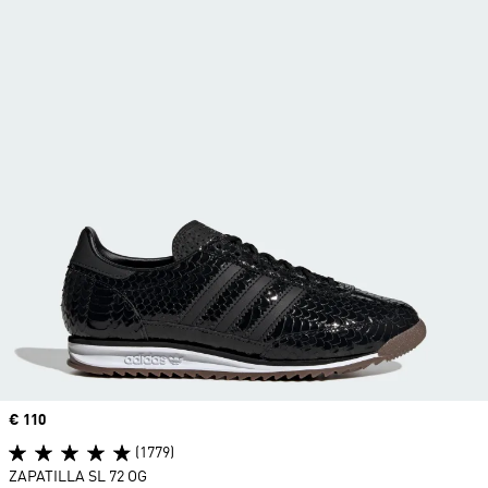
Precio
€ 110
(1779)
ZAPATILLA SL 72 OG