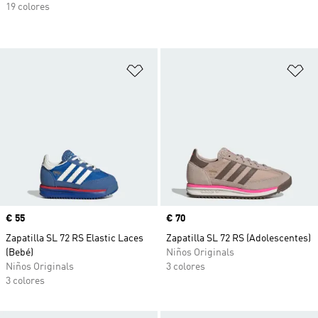
19 colores
Añadir a la lista de deseos
Añ
Precio
€ 55
Precio
€ 70
Zapatilla SL 72 RS Elastic Laces
Zapatilla SL 72 RS (Adolescentes)
(Bebé)
Niños Originals
Niños Originals
3 colores
3 colores