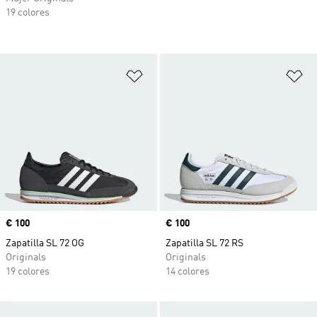
19 colores
Añadir a la lista de deseos
Añ
Precio
€ 100
Precio
€ 100
Zapatilla SL 72 OG
Zapatilla SL 72 RS
Originals
Originals
19 colores
14 colores