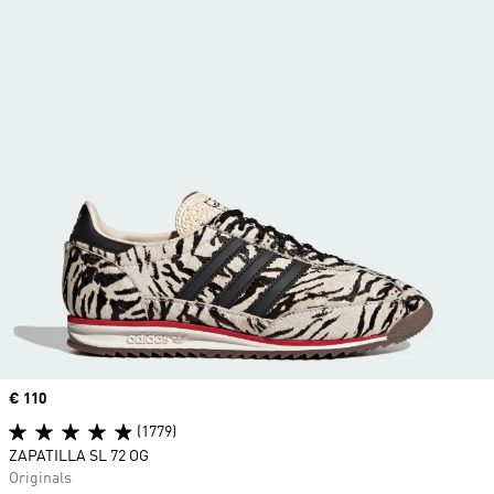
Precio
€ 110
(1779)
ZAPATILLA SL 72 OG
Originals