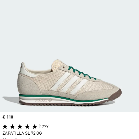
Precio
€ 110
(1779)
ZAPATILLA SL 72 OG