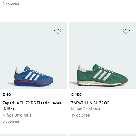
3 colores
Añadir a la lista de deseos
Añ
Precio
€ 60
Precio
€ 100
Zapatilla SL 72 RS Elastic Laces
ZAPATILLA SL 72 OG
(Niños)
Mujer Originals
Niños Originals
19 colores
3 colores