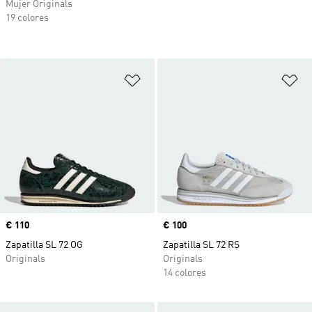
Mujer Originals
19 colores
Añadir a la lista de deseos
Añ
Precio
€ 110
Precio
€ 100
Zapatilla SL 72 OG
Zapatilla SL 72 RS
Originals
Originals
14 colores