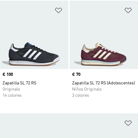
Añadir a la lista de deseos
Añ
Precio
€ 100
Precio
€ 70
Zapatilla SL 72 RS
Zapatilla SL 72 RS (Adolescentes)
Originals
Niños Originals
14 colores
3 colores
Añ