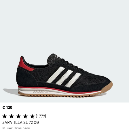
Precio
€ 120
(1779)
ZAPATILLA SL 72 OG
Mujer Originals