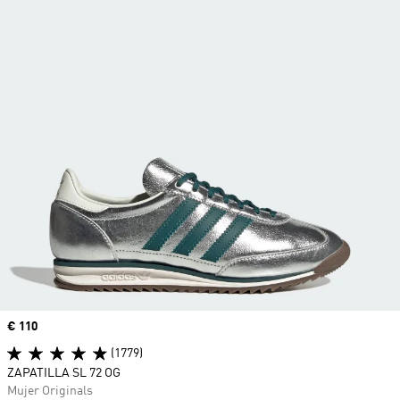
Precio
€ 110
(1779)
ZAPATILLA SL 72 OG
Mujer Originals