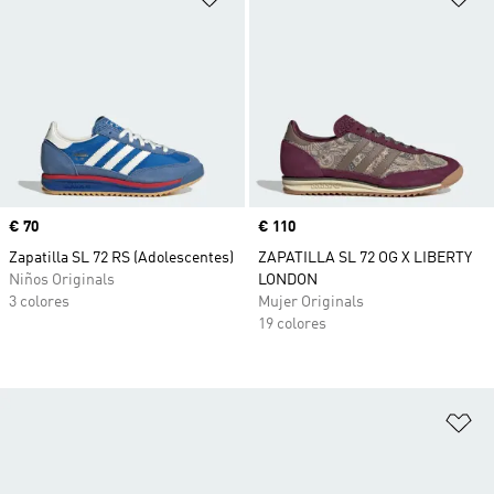
Precio
€ 70
Precio
€ 110
Zapatilla SL 72 RS (Adolescentes)
ZAPATILLA SL 72 OG X LIBERTY
Niños Originals
LONDON
3 colores
Mujer Originals
19 colores
Añ