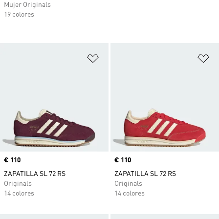
Mujer Originals
19 colores
Añadir a la lista de deseos
Añ
Precio
€ 110
Precio
€ 110
ZAPATILLA SL 72 RS
ZAPATILLA SL 72 RS
Originals
Originals
14 colores
14 colores