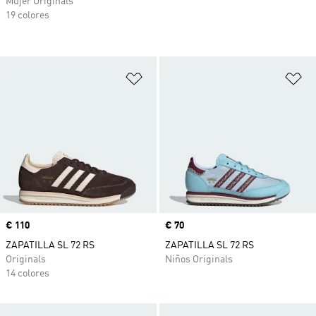
Mujer Originals
19 colores
Añadir a la lista de deseos
Añ
Precio
€ 110
Precio
€ 70
ZAPATILLA SL 72 RS
ZAPATILLA SL 72 RS
Originals
Niños Originals
14 colores