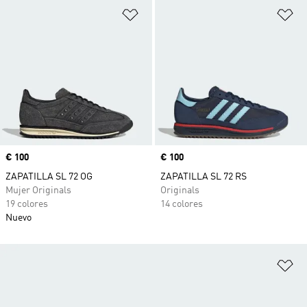
Añadir a la lista de deseos
Añ
Precio
€ 100
Precio
€ 100
ZAPATILLA SL 72 OG
ZAPATILLA SL 72 RS
Mujer Originals
Originals
19 colores
14 colores
Nuevo
Añ