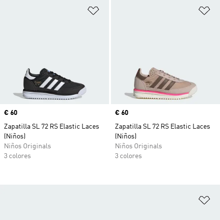
Añadir a la lista de deseos
Añ
Precio
€ 60
Precio
€ 60
Zapatilla SL 72 RS Elastic Laces
Zapatilla SL 72 RS Elastic Laces
(Niños)
(Niños)
Niños Originals
Niños Originals
3 colores
3 colores
Añ