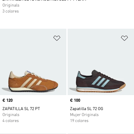
Originals
3 colores
Añadir a la lista de deseos
Añ
Precio
€ 120
Precio
€ 100
ZAPATILLA SL 72 PT
Zapatilla SL 72 OG
Originals
Mujer Originals
4 colores
19 colores