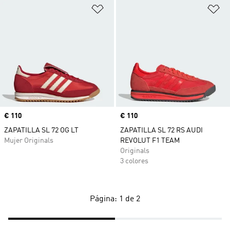
Añadir a la lista de deseos
Añ
Precio
€ 110
Precio
€ 110
ZAPATILLA SL 72 OG LT
ZAPATILLA SL 72 RS AUDI
Mujer Originals
REVOLUT F1 TEAM
Originals
3 colores
Página: 1 de 2