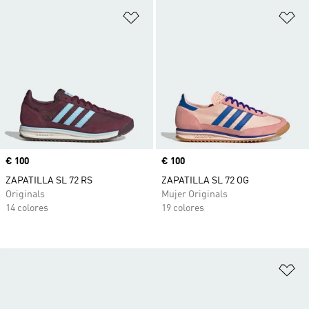
Añadir a la lista de deseos
Añ
Precio
€ 100
Precio
€ 100
ZAPATILLA SL 72 RS
ZAPATILLA SL 72 OG
Originals
Mujer Originals
14 colores
19 colores
Añ