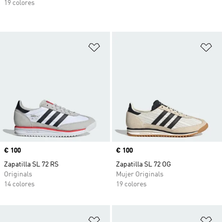
19 colores
Añadir a la lista de deseos
Añ
Precio
€ 100
Precio
€ 100
Zapatilla SL 72 RS
Zapatilla SL 72 OG
Originals
Mujer Originals
14 colores
19 colores
Añadir a la lista de deseos
Añ