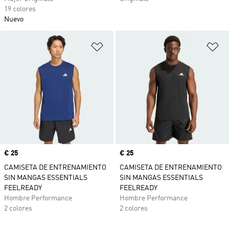
19 colores
Nuevo
Añadir a la lista de deseos
Añ
Precio
€ 25
Precio
€ 25
CAMISETA DE ENTRENAMIENTO
CAMISETA DE ENTRENAMIENTO
SIN MANGAS ESSENTIALS
SIN MANGAS ESSENTIALS
FEELREADY
FEELREADY
Hombre Performance
Hombre Performance
2 colores
2 colores