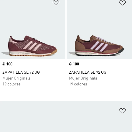
Añadir a la lista de deseos
Añ
Precio
€ 100
Precio
€ 100
ZAPATILLA SL 72 OG
ZAPATILLA SL 72 OG
Mujer Originals
Mujer Originals
19 colores
19 colores
Añ