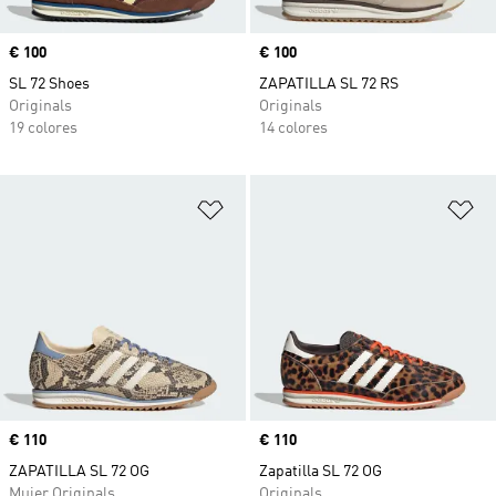
Precio
€ 100
Precio
€ 100
SL 72 Shoes
ZAPATILLA SL 72 RS
Originals
Originals
19 colores
14 colores
Añadir a la lista de deseos
Añ
Precio
€ 110
Precio
€ 110
ZAPATILLA SL 72 OG
Zapatilla SL 72 OG
Mujer Originals
Originals