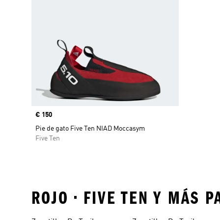
Precio
€ 150
Pie de gato Five Ten NIAD Moccasym
Five Ten
ROJO • FIVE TEN Y MÁS 