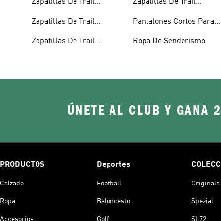
Zapatillas De Trail
Zapatillas De Trail
Running
Running Para Mujer
Zapatillas De Trail
Pantalones Cortos Para
Running Impermeables
Trail Running
Zapatillas De Trail
Ropa De Senderismo
Running Para Hombre
ÚNETE AL CLUB Y GANA 
PRODUCTOS
Deportes
COLECC
Calzado
Football
Originals
Ropa
Baloncesto
Spezial
Accesorios
Golf
SL72