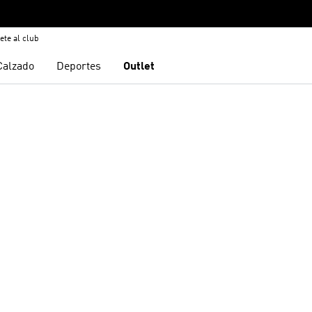
ete al club
Calzado
Deportes
Outlet
sta de deseos