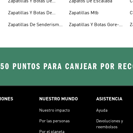
Zapatillas Y Botas De
Zapatos De Escalada
C
Senderismo
Zapatillas Y Botas De
Zapatillas Mtb
C
Senderismo Para Hombre
Zapatillas De Senderismo
Zapatillas Y Botas Gore-
Z
Para Mujer
tex®
250 PUNTOS PARA CANJEAR POR RE
IONES
NUESTRO MUNDO
ASISTENCIA
Nuestro impacto
Ayuda
Por las personas
Devoluciones y
reembolsos
Por el planeta