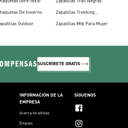
haquetas Gore-tex®
Zapatillas Trail Negras
haquetas De Invierno
Zapatillas Trekking
Negras
apatillas Outdoor
Zapatillas Mtb Para Mujer
COMPENSAS
SUSCRÍBETE GRATIS
INFORMACIÓN DE LA
SÍGUENOS
EMPRESA
Acerca de adidas
Empleo