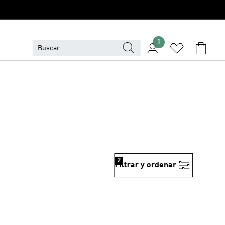
1
2
Filtrar y ordenar