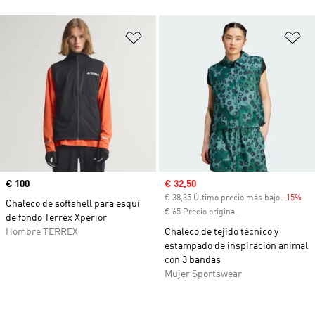
Añadir a la lista de deseos
Añ
Precio
€ 100
Precio de venta
€ 32,50
€ 38,35 Último precio más bajo
-15%
Des
Chaleco de softshell para esquí
€ 65 Precio original
de fondo Terrex Xperior
Hombre TERREX
Chaleco de tejido técnico y
estampado de inspiración animal
con 3 bandas
Mujer Sportswear