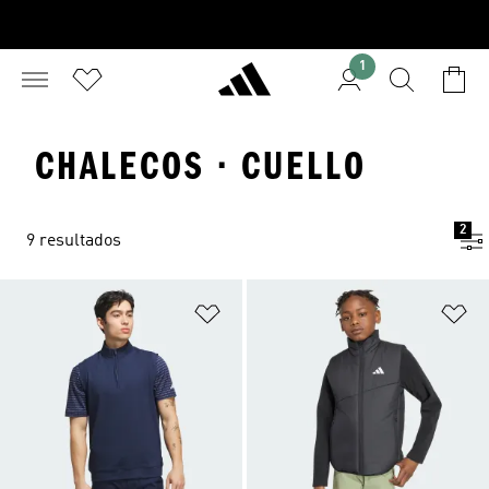
1
CHALECOS · CUELLO
2
9 resultados
Añadir a la lista de deseos
Añ