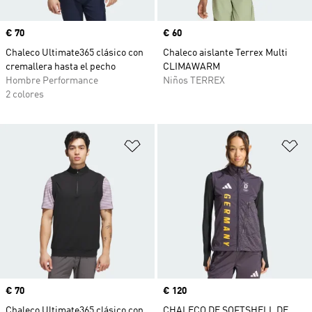
Precio
€ 70
Precio
€ 60
Chaleco Ultimate365 clásico con
Chaleco aislante Terrex Multi
cremallera hasta el pecho
CLIMAWARM
Hombre Performance
Niños TERREX
2 colores
Añadir a la lista de deseos
Añ
Precio
€ 70
Precio
€ 120
Chaleco Ultimate365 clásico con
CHALECO DE SOFTSHELL DE