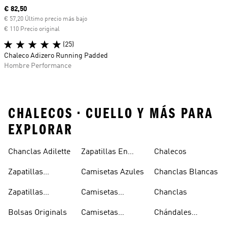
Precio actual
€ 82,50
€ 57,20 Último precio más bajo
€ 110 Precio original
(25)
Chaleco Adizero Running Padded
Hombre Performance
CHALECOS • CUELLO Y MÁS PARA
EXPLORAR
Chanclas Adilette
Zapatillas En
Chalecos
Oferta
Zapatillas
Camisetas Azules
Chanclas Blancas
Sambas Blancas
Zapatillas
Camisetas
Chanclas
Superstar
Negras
Bolsas Originals
Camisetas
Chándales
Blancas
Originals
Blancos