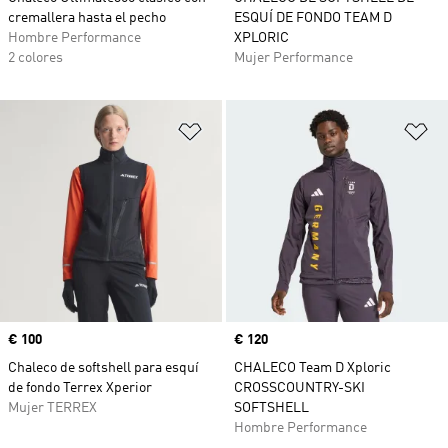
cremallera hasta el pecho
ESQUÍ DE FONDO TEAM D
Hombre Performance
XPLORIC
2 colores
Mujer Performance
Añadir a la lista de deseos
Añ
Precio
€ 100
Precio
€ 120
Chaleco de softshell para esquí
CHALECO Team D Xploric
de fondo Terrex Xperior
CROSSCOUNTRY-SKI
Mujer TERREX
SOFTSHELL
Hombre Performance