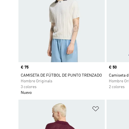
Precio
€ 75
Precio
€ 50
CAMISETA DE FÚTBOL DE PUNTO TRENZADO
Camiseta d
Hombre Originals
Hombre Ori
3 colores
2 colores
Nuevo
Añadir a la li