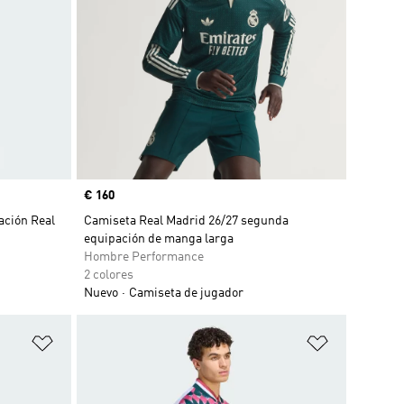
Precio
€ 160
ación Real
Camiseta Real Madrid 26/27 segunda
equipación de manga larga
Hombre Performance
2 colores
Nuevo
Camiseta de jugador
Añadir a la lista de deseos
Añadir a la