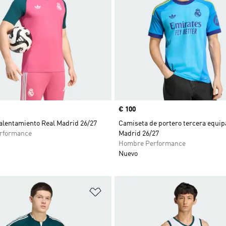
Precio
€ 100
alentamiento Real Madrid 26/27
Camiseta de portero tercera equip
rformance
Madrid 26/27
Hombre Performance
Nuevo
sta de deseos
Añadir a la lista de deseos