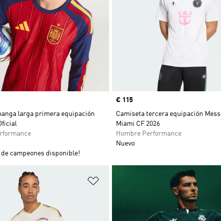
Precio
€ 115
anga larga primera equipación
Camiseta tercera equipación Messi
ficial
Miami CF 2026
rformance
Hombre Performance
Nuevo
de campeones disponible!
sta de deseos
Añadir a la lista de deseos