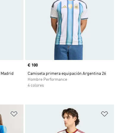
Precio
€ 100
 Madrid
Camiseta primera equipación Argentina 26
Hombre Performance
4 colores
Añadir a la lista de deseos
Añadir a la