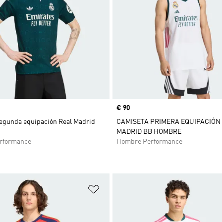
Precio
€ 90
egunda equipación Real Madrid
CAMISETA PRIMERA EQUIPACIÓN
MADRID BB HOMBRE
rformance
Hombre Performance
sta de deseos
Añadir a la lista de deseos