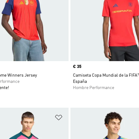
Precio
€ 35
ome Winners Jersey
Camiseta Copa Mundial de la FIFA
rformance
España
ente!
Hombre Performance
sta de deseos
Añadir a la lista de deseos