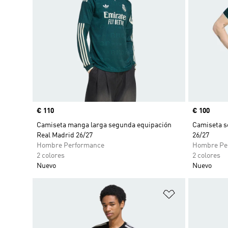
Precio
€ 110
Precio
€ 100
Camiseta manga larga segunda equipación
Camiseta s
Real Madrid 26/27
26/27
Hombre Performance
Hombre Pe
2 colores
2 colores
Nuevo
Nuevo
Añadir a la li