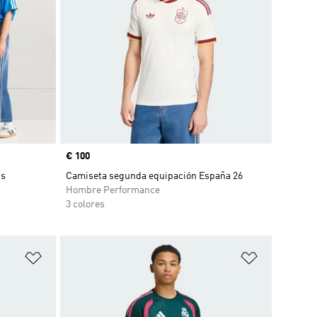
Precio
€ 100
ns
Camiseta segunda equipación España 26
Hombre Performance
3 colores
Añadir a la lista de deseos
Añadir a la