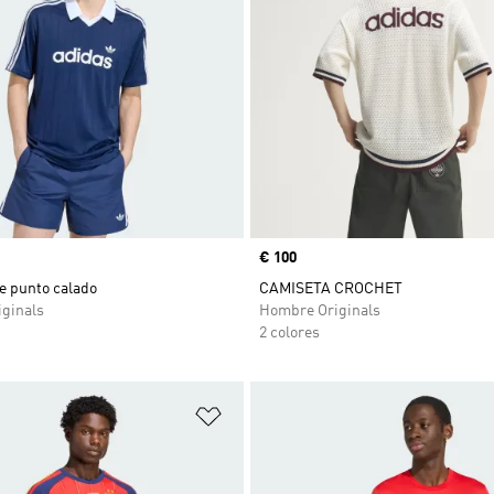
Precio
€ 100
e punto calado
CAMISETA CROCHET
ginals
Hombre Originals
2 colores
sta de deseos
Añadir a la lista de deseos