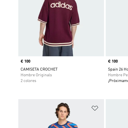
Precio
€ 100
Precio
€ 100
CAMISETA CROCHET
Spain 26 H
Hombre Originals
Hombre Pe
2 colores
¡Próximam
Añadir a la li