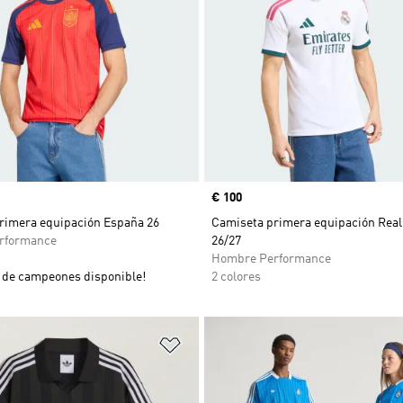
Precio
€ 100
rimera equipación España 26
Camiseta primera equipación Real
rformance
26/27
Hombre Performance
de campeones disponible!
2 colores
sta de deseos
Añadir a la lista de deseos