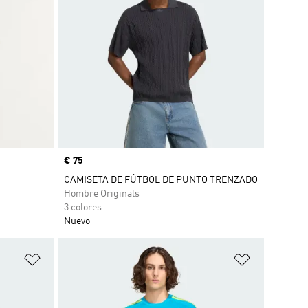
Precio
€ 75
CAMISETA DE FÚTBOL DE PUNTO TRENZADO
Hombre Originals
3 colores
Nuevo
Añadir a la lista de deseos
Añadir a la