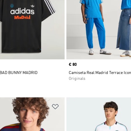
Precio
€ 80
 BAD BUNNY MADRID
Camiseta Real Madrid Terrace Ico
Originals
sta de deseos
Añadir a la lista de deseos