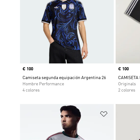
Precio
€ 100
Precio
€ 100
Camiseta segunda equipación Argentina 26
CAMISETA
Hombre Performance
Originals
4 colores
2 colores
Añadir a la li