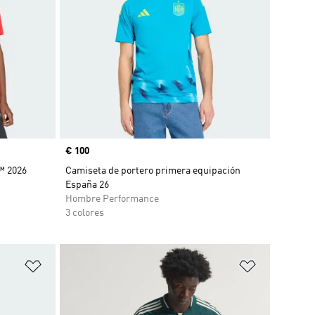
Precio
€ 100
™ 2026
Camiseta de portero primera equipación
España 26
Hombre Performance
3 colores
Añadir a la lista de deseos
Añadir a la