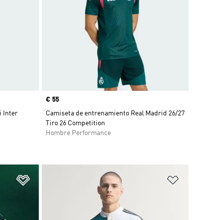
Precio
€ 55
 Inter
Camiseta de entrenamiento Real Madrid 26/27
Tiro 26 Competition
Hombre Performance
Añadir a la lista de deseos
Añadir a la