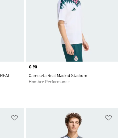
Precio
€ 90
 REAL
Camiseta Real Madrid Stadium
Hombre Performance
Añadir a la lista de deseos
Añadir a la