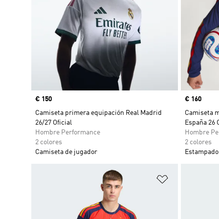
Precio
€ 150
Precio
€ 160
Camiseta primera equipación Real Madrid
Camiseta m
26/27 Oficial
España 26 O
Hombre Performance
Hombre Pe
2 colores
2 colores
Camiseta de jugador
Estampado 
Añadir a la li