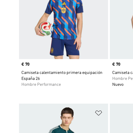
Precio
€ 70
Precio
€ 70
Camiseta calentamiento primera equipación
Camiseta c
España 26
Hombre Pe
Hombre Performance
Nuevo
Añadir a la li