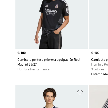
Precio
€ 100
Precio
€ 100
Camiseta portero primera equipación Real
Camiseta p
Madrid 26/27
Hombre Pe
Hombre Performance
3 colores
Estampado 
Añadir a la li