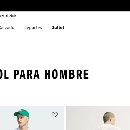
ete al club
Calzado
Deportes
Outlet
OL PARA HOMBRE
sta de deseos
Añadir a la lista de deseos