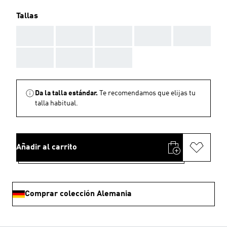
Tallas
AAA
AAA
AAA
AAA
AAA
AAA
AAA
AAA
Da la talla estándar.
Te recomendamos que elijas tu
talla habitual.
Añadir al carrito
Comprar colección Alemania