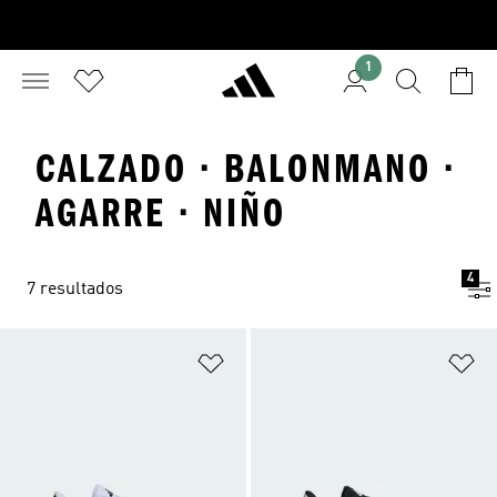
1
CALZADO · BALONMANO ·
AGARRE · NIÑO
4
7 resultados
Añadir a la lista de deseos
Añ