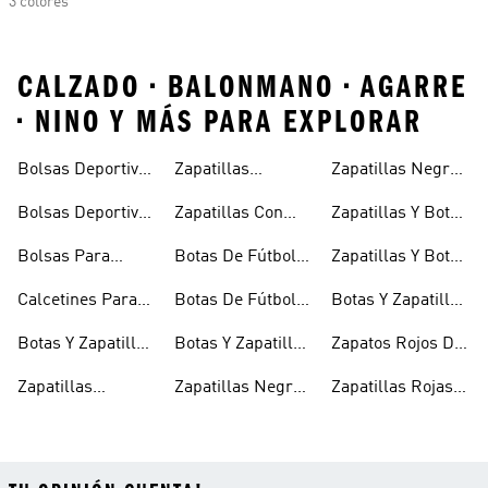
3 colores
CALZADO • BALONMANO • AGARRE
• NINO Y MÁS PARA EXPLORAR
Bolsas Deportivas
Zapatillas
Zapatillas Negras
Niñas
Para Niñas
Blancas Para
Para Niños
Bolsas Deportivas
Zapatillas Con
Zapatillas Y Botas
Niños
Para Niños
Cierre Adherente
Para Niñas Bebés
Bolsas Para
Botas De Fútbol
Zapatillas Y Botas
Niños
Niños
Para Niñas
De Bebé Y Niño
Calcetines Para
Botas De Fútbol
Botas Y Zapatillas
Niños
Para Niños
Para Niños
Botas Y Zapatillas
Botas Y Zapatillas
Zapatos Rojos De
Para Bebés
De Fútbol Para
Niña
Zapatillas
Zapatillas Negras
Zapatillas Rojas
Niños
Blancas Para
Para Niñas
Para Niños