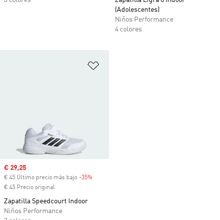
3 colores
Zapatilla Ligra 8 Indoor
(Adolescentes)
Niños Performance
4 colores
Añadir a la lista de deseos
Precio de venta
€ 29,25
€ 45 Último precio más bajo
-35%
Descuento
€ 45 Precio original
Zapatilla Speedcourt Indoor
Niños Performance