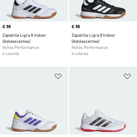
Precio
€ 55
Precio
€ 55
Zapatilla Ligra 8 Indoor
Zapatilla Ligra 8 Indoor
(Adolescentes)
(Adolescentes)
Niños Performance
Niños Performance
4 colores
4 colores
Añadir a la lista de deseos
Añ