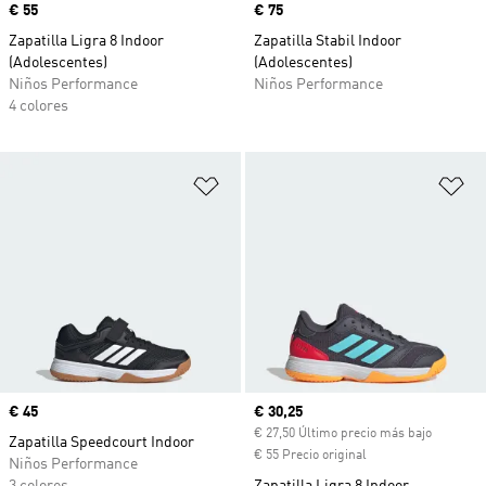
Precio
€ 55
Precio
€ 75
Zapatilla Ligra 8 Indoor
Zapatilla Stabil Indoor
(Adolescentes)
(Adolescentes)
Niños Performance
Niños Performance
4 colores
Añadir a la lista de deseos
Añ
Precio
€ 45
Precio actual
€ 30,25
€ 27,50 Último precio más bajo
Zapatilla Speedcourt Indoor
€ 55 Precio original
Niños Performance