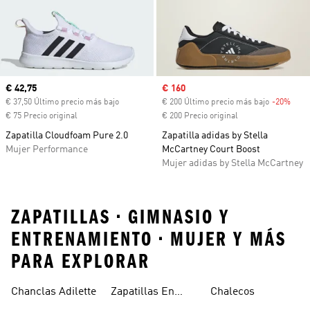
Precio actual
€ 42,75
Precio de venta
€ 160
€ 37,50 Último precio más bajo
€ 200 Último precio más bajo
-20%
Desc
€ 75 Precio original
€ 200 Precio original
Zapatilla Cloudfoam Pure 2.0
Zapatilla adidas by Stella
Mujer Performance
McCartney Court Boost
Mujer adidas by Stella McCartney
ZAPATILLAS • GIMNASIO Y
ENTRENAMIENTO • MUJER Y MÁS
PARA EXPLORAR
Chanclas Adilette
Zapatillas En
Chalecos
Oferta