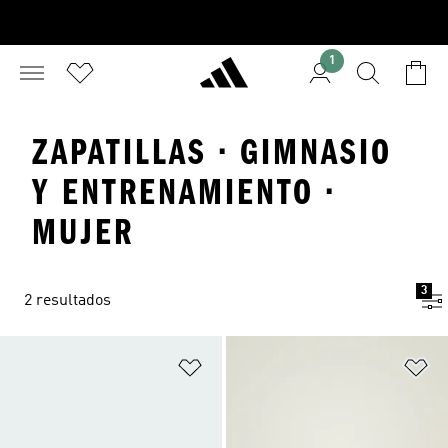
1
ZAPATILLAS · GIMNASIO
Y ENTRENAMIENTO ·
MUJER
3
2 resultados
Añadir a la lista de deseos
Añ