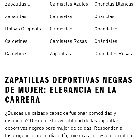
Zapatillas
Camisetas Azules
Chanclas Blancas
Sambas Blancas
Zapatillas
Camisetas
Chanclas
Superstar
Negras
Bolsas Originals
Camisetas
Chándales
Blancas
Originals
Blancos
Calcetines
Camisetas Rosas
Chándales
Tobilleros
Calcetines
Zapatillas
Chándales Rosas
Blancos
Campus
ZAPATILLAS DEPORTIVAS NEGRAS
DE MUJER: ELEGANCIA EN LA
CARRERA
¿Buscas un calzado capaz de fusionar comodidad y
distinción? Descubre la versatilidad de las zapatillas
deportivas negras para mujer de adidas. Responden a
las exigencias de tu día a día, mientras corres en la cinta o