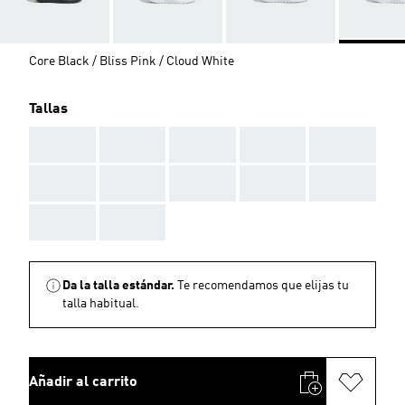
Core Black / Bliss Pink / Cloud White
Tallas
AAA
AAA
AAA
AAA
AAA
AAA
AAA
AAA
AAA
AAA
AAA
AAA
Da la talla estándar.
Te recomendamos que elijas tu
talla habitual.
Añadir al carrito