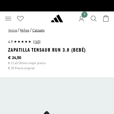
1
/
/
Inicio
Niños
Calzado
4.9
(165)
ZAPATILLA TENSAUR RUN 3.0 (BEBÉ)
Precio actual
€ 24,50
€ 21,45 Último mejor precio
€ 35 Precio original