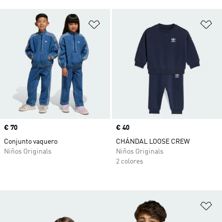
Añadir a la lista de deseos
Añ
Precio
€ 70
Precio
€ 40
Conjunto vaquero
CHÁNDAL LOOSE CREW
Niños Originals
Niños Originals
2 colores
Añ