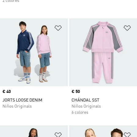
2 colores
Añadir a la lista de deseos
Añ
Precio
€ 40
Precio
€ 50
JORTS LOOSE DENIM
CHÁNDAL SST
Niños Originals
Niños Originals
6 colores
Añadir a la lista de deseos
Añ