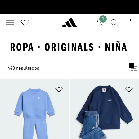
1
ROPA · ORIGINALS · NIÑA
3
440 resultados
Añadir a la lista de deseos
Añ