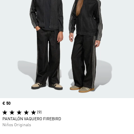
Precio
€ 50
(9)
PANTALÓN VAQUERO FIREBIRD
Niños Originals