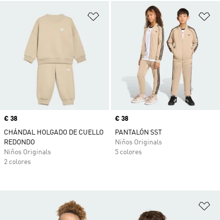
Añadir a la lista de deseos
Añ
Precio
€ 38
Precio
€ 38
CHÁNDAL HOLGADO DE CUELLO
PANTALÓN SST
REDONDO
Niños Originals
Niños Originals
5 colores
2 colores
Añ