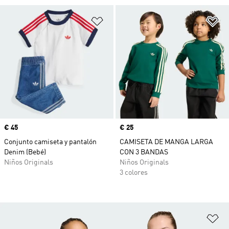
Añadir a la lista de deseos
Añ
Precio
€ 45
Precio
€ 25
Conjunto camiseta y pantalón
CAMISETA DE MANGA LARGA
Denim (Bebé)
CON 3 BANDAS
Niños Originals
Niños Originals
3 colores
Añ