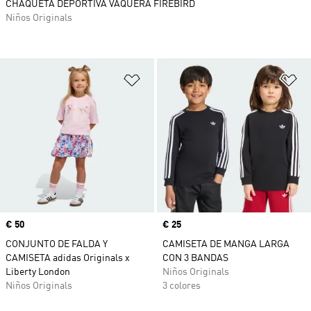
CHAQUETA DEPORTIVA VAQUERA FIREBIRD
Niños Originals
Añadir a la lista de deseos
Añ
Precio
€ 50
Precio
€ 25
CONJUNTO DE FALDA Y
CAMISETA DE MANGA LARGA
CAMISETA adidas Originals x
CON 3 BANDAS
Liberty London
Niños Originals
Niños Originals
3 colores