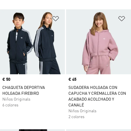
Añadir a la lista de deseos
Añ
Precio
€ 50
Precio
€ 45
CHAQUETA DEPORTIVA
SUDADERA HOLGADA CON
HOLGADA FIREBIRD
CAPUCHA Y CREMALLERA CON
Niños Originals
ACABADO ACOLCHADO Y
6 colores
CANALÉ
Niños Originals
2 colores