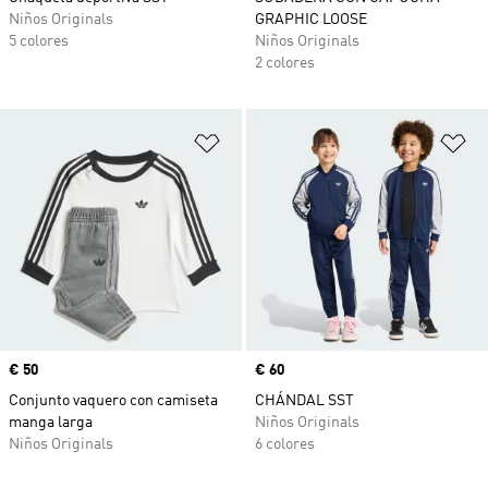
Niños Originals
GRAPHIC LOOSE
5 colores
Niños Originals
2 colores
Añadir a la lista de deseos
Añ
Precio
€ 50
Precio
€ 60
Conjunto vaquero con camiseta
CHÁNDAL SST
manga larga
Niños Originals
Niños Originals
6 colores