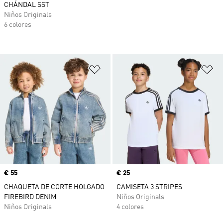
CHÁNDAL SST
Niños Originals
6 colores
Añadir a la lista de deseos
Añ
Precio
€ 55
Precio
€ 25
CHAQUETA DE CORTE HOLGADO
CAMISETA 3 STRIPES
FIREBIRD DENIM
Niños Originals
Niños Originals
4 colores