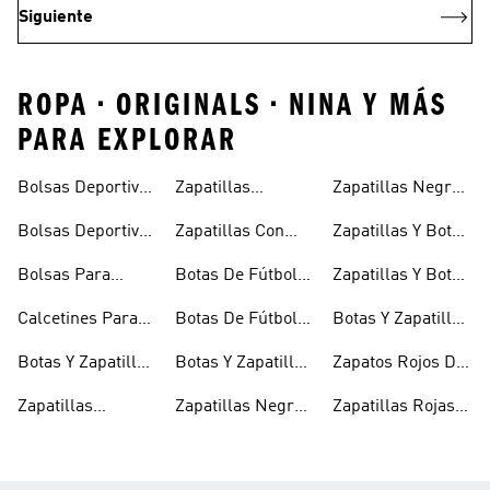
Siguiente
ROPA • ORIGINALS • NINA Y MÁS
PARA EXPLORAR
Bolsas Deportivas
Zapatillas
Zapatillas Negras
Niñas
Para Niñas
Blancas Para
Para Niños
Bolsas Deportivas
Zapatillas Con
Zapatillas Y Botas
Niños
Para Niños
Cierre Adherente
Para Niñas Bebés
Bolsas Para
Botas De Fútbol
Zapatillas Y Botas
Niños
Niños
Para Niñas
De Bebé Y Niño
Calcetines Para
Botas De Fútbol
Botas Y Zapatillas
Niños
Para Niños
Para Niños
Botas Y Zapatillas
Botas Y Zapatillas
Zapatos Rojos De
Para Bebés
De Fútbol Para
Niña
Zapatillas
Zapatillas Negras
Zapatillas Rojas
Niños
Blancas Para
Para Niñas
Para Niños