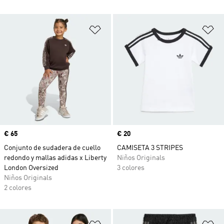
Añadir a la lista de deseos
Añ
Precio
€ 65
Precio
€ 20
Conjunto de sudadera de cuello
CAMISETA 3 STRIPES
redondo y mallas adidas x Liberty
Niños Originals
London Oversized
3 colores
Niños Originals
2 colores
Añadir a la lista de deseos
Añ