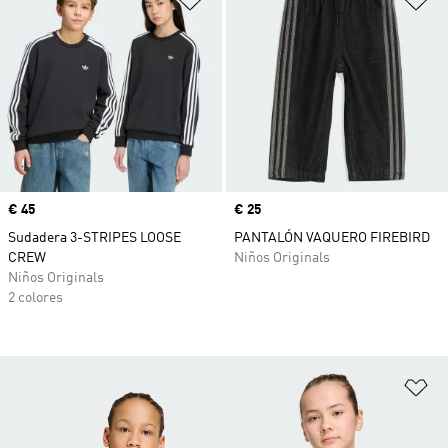
Precio
€ 45
Precio
€ 25
Sudadera 3-STRIPES LOOSE
PANTALÓN VAQUERO FIREBIRD
CREW
Niños Originals
Niños Originals
2 colores
Añ