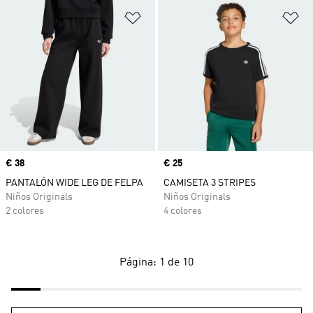
Añadir a la lista de deseos
Añ
Precio
€ 38
Precio
€ 25
PANTALÓN WIDE LEG DE FELPA
CAMISETA 3 STRIPES
Niños Originals
Niños Originals
2 colores
4 colores
Página: 1 de 10