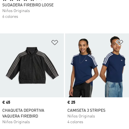
SUDADERA FIREBIRD LOOSE
Niños Originals
6 colores
Añadir a la lista de deseos
Añ
Precio
€ 45
Precio
€ 25
CHAQUETA DEPORTIVA
CAMISETA 3 STRIPES
VAQUERA FIREBIRD
Niños Originals
Niños Originals
4 colores