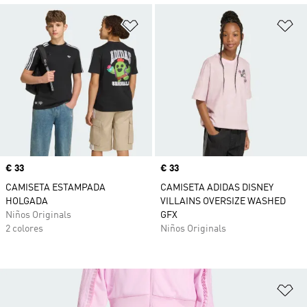
Añadir a la lista de deseos
Añ
Precio
€ 33
Precio
€ 33
CAMISETA ESTAMPADA
CAMISETA ADIDAS DISNEY
HOLGADA
VILLAINS OVERSIZE WASHED
Niños Originals
GFX
2 colores
Niños Originals
Añ