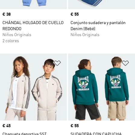
Precio
€ 38
Precio
€ 55
CHÁNDAL HOLGADO DE CUELLO
Conjunto sudadera y pantalón
REDONDO
Denim (Bebé)
Niños Originals
Niños Originals
2 colores
Añadir a la lista de deseos
Añ
Precio
€ 45
Precio
€ 55
Chaqueta deportiva SST
SUDADERA CON CAPUCHA