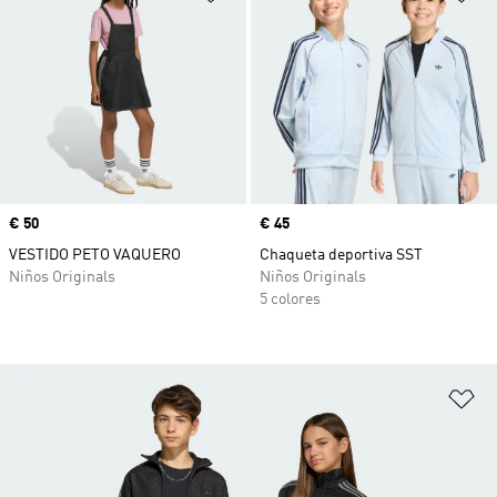
Precio
€ 50
Precio
€ 45
VESTIDO PETO VAQUERO
Chaqueta deportiva SST
Niños Originals
Niños Originals
5 colores
Añ