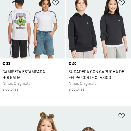
Añadir a la lista de deseos
Añ
Precio
€ 33
Precio
€ 40
CAMISETA ESTAMPADA
SUDADERA CON CAPUCHA DE
HOLGADA
FELPA CORTE CLÁSICO
Niños Originals
Niños Originals
2 colores
2 colores
Añ