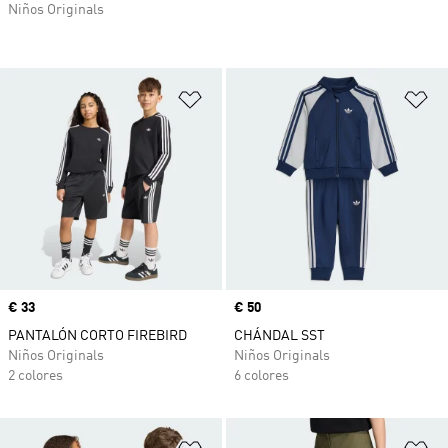
Niños Originals
Añadir a la lista de deseos
Añ
Precio
€ 33
Precio
€ 50
PANTALÓN CORTO FIREBIRD
CHÁNDAL SST
Niños Originals
Niños Originals
2 colores
6 colores
Añadir a la lista de deseos
Añ