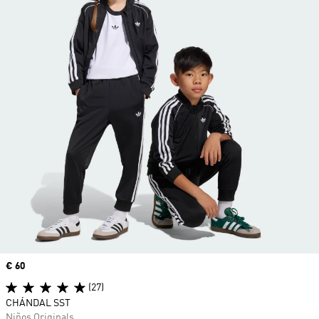
Precio
€ 60
(27)
CHÁNDAL SST
Niños Originals