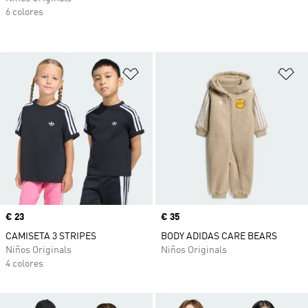
6 colores
Añadir a la lista de deseos
Añ
Precio
€ 23
Precio
€ 35
CAMISETA 3 STRIPES
BODY ADIDAS CARE BEARS
Niños Originals
Niños Originals
4 colores