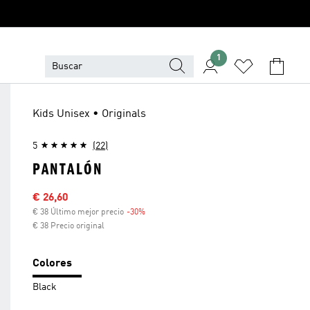
1
Kids Unisex • Originals
5
(22)
PANTALÓN
Precio rebajado
€ 26,60
€ 38 Último mejor precio
-30%
Descuento
€ 38 Precio original
Colores
Black