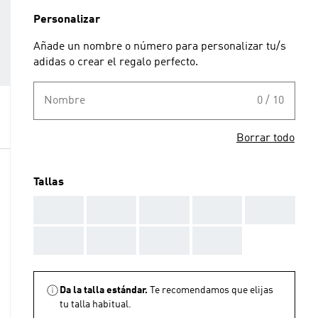
Personalizar
Añade un nombre o número para personalizar tu/s
adidas o crear el regalo perfecto.
Nombre
0 / 10
Borrar todo
Tallas
AAA
AAA
AAA
AAA
AAA
AAA
AAA
AAA
AAA
Da la talla estándar.
Te recomendamos que elijas
tu talla habitual.