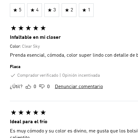
5
4
3
2
1
Infaltable en mi closer
Color:
Clear Sky
Prenda esencial, cómoda, color super lindo con detalle de 
Flaca
Comprador verificado
Opinión incentivada
¿Útil?
0
0
Denunciar comentario
Ideal para el frío
Es muy cómodo y su color es divino, me gusta que los bols